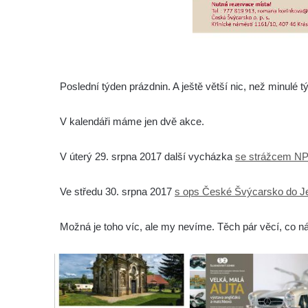
Poslední týden prázdnin. A ještě větší nic, než minulé t
V kalendáři máme jen dvě akce.
V úterý 29. srpna 2017 další vycházka
se strážcem NP
Ve středu 30. srpna 2017
s ops České Švýcarsko do Jet
Možná je toho víc, ale my nevíme. Těch pár věcí, co ná