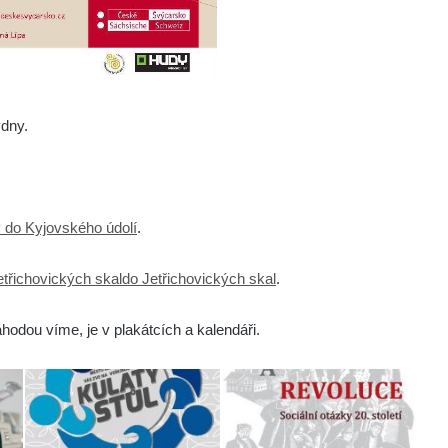
ýdny.
 do Kyjovského údolí
.
řichovických skaldo Jetřichovických skal
.
hodou víme, je v plakátcích a kalendáři.