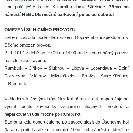
jsou poté ještě kolem Kulturního domu Střelnice.
Přímo na
náměstí NEBUDE možné parkování po celou sobotu!
OMEZENÍ SILNIČNÍHO PROVOZU
Během závodu bude dle nařízení Dopravního inspektorátu v
Děčíně omezen provoz.
2. 9. 1017 v době od 10.00 do 14.00 bude jednosměrný provoz
na celé trase závodu:
Rumburk – Jiříkov – Šluknov – Lipová – Lobendava – Dolní
Poustevna – Vilémov – Mikulášovice – Brtníky – Staré Křečany
– Rumburk.
Vzhledem k častým krádežím kol přímo z aut, doporučujeme
využít těchto závodníky vzájemně hlídaných prostorů a
neparkovat všude možně po Rumburku.
Samotná kola doporučujeme po závodě uložit do Úschovny kol
(fara naproti hasičské zbrojnici 100m od náměstí), která je