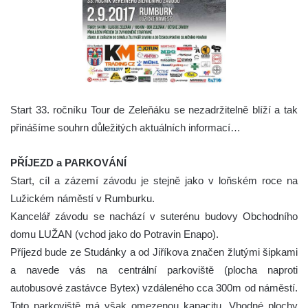
Start 33. ročníku Tour de Zeleňáku se nezadržitelně blíží a tak
přinášíme souhrn důležitých aktuálních informací…
PŘÍJEZD a PARKOVÁNÍ
Start, cíl a zázemí závodu je stejně jako v loňském roce na
Lužickém náměstí v Rumburku.
Kancelář závodu se nachází v suterénu budovy Obchodního
domu LUŽAN (vchod jako do Potravin Enapo).
Příjezd bude ze Studánky a od Jiříkova značen žlutými šipkami
a navede vás na centrální parkoviště (plocha naproti
autobusové zastávce Bytex) vzdáleného cca 300m od náměstí.
Toto parkoviště má však omezenou kapacitu. Vhodné plochy