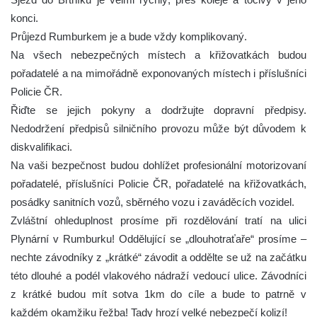
konci.
Průjezd Rumburkem je a bude vždy komplikovaný.
Na všech nebezpečných místech a křižovatkách budou
pořadatelé a na mimořádně exponovaných místech i příslušníci
Policie ČR.
Řiďte se jejich pokyny a dodržujte dopravní předpisy.
Nedodržení předpisů silničního provozu může být důvodem k
diskvalifikaci.
Na vaši bezpečnost budou dohlížet profesionální motorizovaní
pořadatelé, příslušníci Policie ČR, pořadatelé na křižovatkách,
posádky sanitních vozů, sběrného vozu i zaváděcích vozidel.
Zvláštní ohleduplnost prosíme při rozdělování tratí na ulici
Plynární v Rumburku! Oddělující se „dlouhotraťaře“ prosíme –
nechte závodníky z „krátké“ závodit a oddělte se už na začátku
této dlouhé a podél vlakového nádraží vedoucí ulice. Závodníci
z krátké budou mít sotva 1km do cíle a bude to patrně v
každém okamžiku řežba! Tady hrozí velké nebezpečí kolizí!