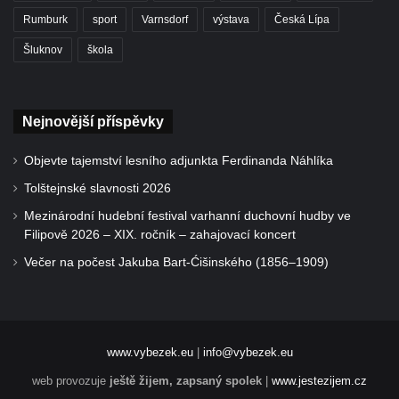
Rumburk
sport
Varnsdorf
výstava
Česká Lípa
Šluknov
škola
Nejnovější příspěvky
Objevte tajemství lesního adjunkta Ferdinanda Náhlíka
Tolštejnské slavnosti 2026
Mezinárodní hudební festival varhanní duchovní hudby ve
Filipově 2026 – XIX. ročník – zahajovací koncert
Večer na počest Jakuba Bart-Ćišinského (1856–1909)
www.vybezek.eu
|
info@vybezek.eu
web provozuje
ještě žijem, zapsaný spolek
|
www.jestezijem.cz