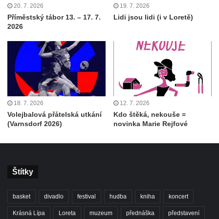
20. 7. 2026
19. 7. 2026
Příměstský tábor 13. – 17. 7.
Lidi jsou lidi (i v Loretě)
2026
18. 7. 2026
12. 7. 2026
Volejbalová přátelská utkání
Kdo štěká, nekouše =
(Varnsdorf 2026)
novinka Marie Rejfové
Štítky
basket
divadlo
festival
hudba
kniha
koncert
Krásná Lípa
Loreta
muzeum
přednáška
představení