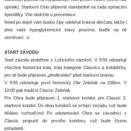
upínák). Startovní číslo připevnit standardně na záda spínacími
špendlíky. Vše obdržíte u prezentace.
Ihned po dojetí vám budou čipy odebírat krásná děvčata, takže i
přes vaše hypoglykemické stavy prosíme, buďte na ně
usměvaví. ☺
START ZÁVODU
Start závodu proběhne z Lužického náměstí. V 9:50 odstartují
všechna historická kola, kola kategorie Classico a koloběžky,
pro ně bude připraven „předkoridor“ před startovní bránou.
V 9:55 odstartuje první historický Obr Zeleňák na 106km. V
10:00 pak tradiční Classic Zeleňák.
Pro Obra bude připraven 1. startovní koridor, pro Classic 2.
startovní koridor. Do obou koridorů se vchází zezadu, což bude
hlídáno rozhodčími! Po odstartování Obra se závodníci z
Classic propustí do prvního koridoru, což bude řízeno
pořadateli.