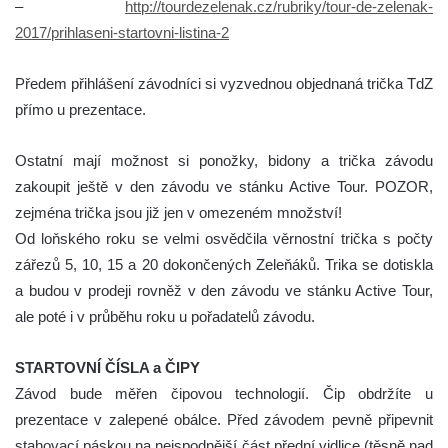
–
http://tourdezelenak.cz/rubriky/tour-de-zelenak-
2017/prihlaseni-startovni-listina-2
Předem přihlášení závodníci si vyzvednou objednaná trička TdZ
přímo u prezentace.
Ostatní mají možnost si ponožky, bidony a trička závodu
zakoupit ještě v den závodu ve stánku Active Tour. POZOR,
zejména trička jsou již jen v omezeném množství!
Od loňského roku se velmi osvědčila věrnostní trička s počty
zářezů 5, 10, 15 a 20 dokončených Zeleňáků. Trika se dotiskla
a budou v prodeji rovněž v den závodu ve stánku Active Tour,
ale poté i v průběhu roku u pořadatelů závodu.
STARTOVNÍ ČÍSLA a ČIPY
Závod bude měřen čipovou technologií. Čip obdržíte u
prezentace v zalepené obálce. Před závodem pevně připevnit
stahovací páskou na nejspodnější část přední vidlice (těsně nad