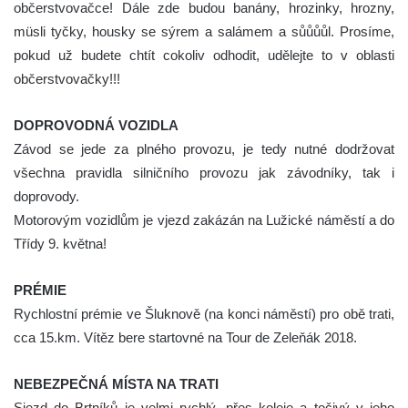
občerstvovačce! Dále zde budou banány, hrozinky, hrozny,
müsli tyčky, housky se sýrem a salámem a sůůůůl. Prosíme,
pokud už budete chtít cokoliv odhodit, udělejte to v oblasti
občerstvovačky!!!
DOPROVODNÁ VOZIDLA
Závod se jede za plného provozu, je tedy nutné dodržovat
všechna pravidla silničního provozu jak závodníky, tak i
doprovody.
Motorovým vozidlům je vjezd zakázán na Lužické náměstí a do
Třídy 9. května!
PRÉMIE
Rychlostní prémie ve Šluknově (na konci náměstí) pro obě trati,
cca 15.km. Vítěz bere startovné na Tour de Zeleňák 2018.
NEBEZPEČNÁ MÍSTA NA TRATI
Sjezd do Brtníků je velmi rychlý, přes koleje a točivý v jeho