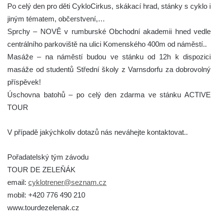
Po celý den pro děti CykloCirkus, skákací hrad, stánky s cyklo i
jiným tématem, občerstvení,…
Sprchy – NOVĚ v rumburské Obchodní akademii hned vedle
centrálního parkoviště na ulici Komenského 400m od náměstí..
Masáže – na náměstí budou ve stánku od 12h k dispozici
masáže od studentů Střední školy z Varnsdorfu za dobrovolný
příspěvek!
Úschovna batohů – po celý den zdarma ve stánku ACTIVE
TOUR
V případě jakýchkoliv dotazů nás neváhejte kontaktovat..
Pořadatelský tým závodu
TOUR DE ZELEŇÁK
email:
cyklotrener@seznam.cz
mobil: +420 776 490 210
www.tourdezelenak.cz