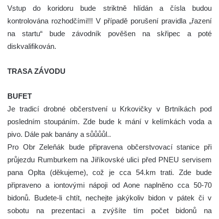
Vstup do koridoru bude striktně hlídán a čísla budou
kontrolována rozhodčími!!! V případě porušení pravidla „řazení
na startu“ bude závodník pověšen na skřipec a poté
diskvalifikován.
TRASA ZÁVODU
BUFET
Je tradicí drobné občerstvení u Krkovičky v Brtníkách pod
posledním stoupáním. Zde bude k mání v kelímkách voda a
pivo. Dále pak banány a sůůůůl..
Pro Obr Zeleňák bude připravena občerstvovací stanice při
průjezdu Rumburkem na Jiříkovské ulici před PNEU servisem
pana Oplta (děkujeme), což je cca 54.km trati. Zde bude
připraveno a iontovými nápoji od Aone naplněno cca 50-70
bidonů. Budete-li chtít, nechejte jakýkoliv bidon v pátek či v
sobotu na prezentaci a zvýšíte tím počet bidonů na