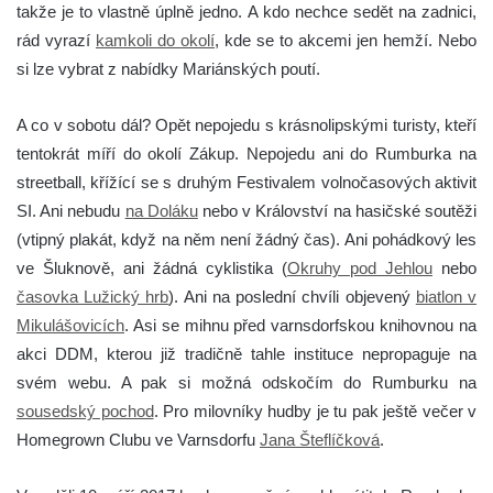
takže je to vlastně úplně jedno. A kdo nechce sedět na zadnici,
rád vyrazí
kamkoli do okolí
, kde se to akcemi jen hemží. Nebo
si lze vybrat z nabídky Mariánských poutí.
A co v sobotu dál? Opět nepojedu s krásnolipskými turisty, kteří
tentokrát míří do okolí Zákup. Nepojedu ani do Rumburka na
streetball, křížící se s druhým Festivalem volnočasových aktivit
SI. Ani nebudu
na Doláku
nebo v Království na hasičské soutěži
(vtipný plakát, když na něm není žádný čas). Ani pohádkový les
ve Šluknově, ani žádná cyklistika (
Okruhy pod Jehlou
nebo
časovka Lužický hrb
). Ani na poslední chvíli objevený
biatlon v
Mikulášovicích
. Asi se mihnu před varnsdorfskou knihovnou na
akci DDM, kterou již tradičně tahle instituce nepropaguje na
svém webu. A pak si možná odskočím do Rumburku na
sousedský pochod
. Pro milovníky hudby je tu pak ještě večer v
Homegrown Clubu ve Varnsdorfu
Jana Šteflíčková
.