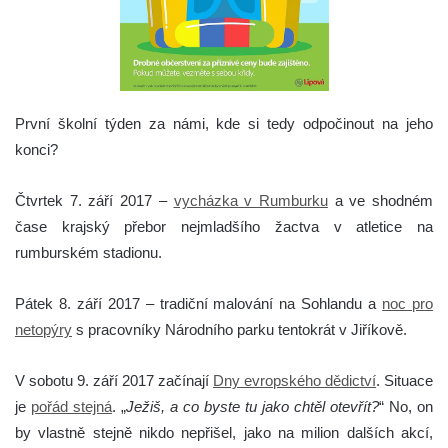
První školní týden za námi, kde si tedy odpočinout na jeho
konci?
Čtvrtek 7. září 2017 –
vycházka v Rumburku
a ve shodném
čase krajský přebor nejmladšího žactva v atletice na
rumburském stadionu.
Pátek 8. září 2017 – tradiční malování na Sohlandu a
noc pro
netopýry
s pracovníky Národního parku tentokrát v Jiříkově.
V sobotu 9. září 2017 začínají
Dny evropského dědictví
. Situace
je
pořád stejná
. „
Ježiš, a co byste tu jako chtěl otevřít?
“ No, on
by vlastně stejně nikdo nepřišel, jako na milion dalších akcí,