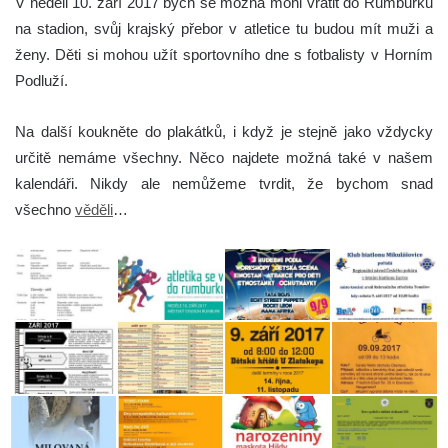
V neděli 10. září 2017 bych se možná mohl vrátit do Rumburku
na stadion, svůj krajský přebor v atletice tu budou mít muži a
ženy. Děti si mohou užít sportovního dne s fotbalisty v Horním
Podluží.
Na další koukněte do plakátků, i když je stejně jako vždycky
určitě nemáme všechny. Něco najdete možná také v našem
kalendáři. Nikdy ale nemůžeme tvrdit, že bychom snad
všechno
věděli
…