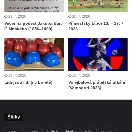
23. 7. 2026
20. 7. 2026
Večer na počest Jakuba Bart-
Příměstský tábor 13. – 17. 7.
Ćišinského (1856–1909)
2026
19. 7. 2026
18. 7. 2026
Lidi jsou lidi (i v Loretě)
Volejbalová přátelská utkání
(Varnsdorf 2026)
Štítky
basket
divadlo
festival
hudba
kniha
koncert