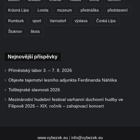
Krásná Lípa
Loreta
muzeum
přednáška
představení
Rumburk
sport
Varnsdorf
výstava
Česká Lípa
Šluknov
škola
Nejnovější příspěvky
Příměstský tábor 3. – 7. 8. 2026
Objevte tajemství lesního adjunkta Ferdinanda Náhlíka
Tolštejnské slavnosti 2026
Mezinárodní hudební festival varhanní duchovní hudby ve
Filipově 2026 – XIX. ročník – zahajovací koncert
www.vybezek.eu
|
info@vybezek.eu