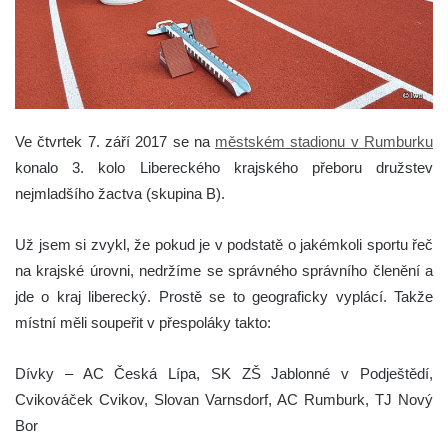
Ve čtvrtek 7. září 2017 se na
městském stadionu v Rumburku
konalo 3. kolo Libereckého krajského přeboru družstev
nejmladšího žactva (skupina B).
Už jsem si zvykl, že pokud je v podstatě o jakémkoli sportu řeč
na krajské úrovni, nedržíme se správného správního členění a
jde o kraj liberecký. Prostě se to geograficky vyplácí. Takže
místní měli soupeřit v přespoláky takto:
Dívky – AC Česká Lípa, SK ZŠ Jablonné v Podještědí,
Cvikováček Cvikov, Slovan Varnsdorf, AC Rumburk, TJ Nový
Bor