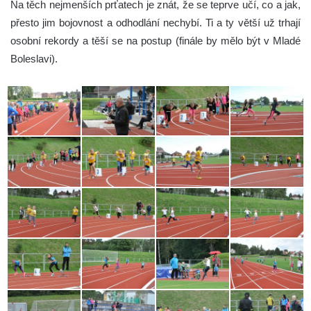
Na těch nejmenších prťatech je znát, že se teprve učí, co a jak,
přesto jim bojovnost a odhodlání nechybí. Ti a ty větší už trhají
osobní rekordy a těší se na postup (finále by mělo být v Mladé
Boleslavi).