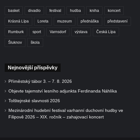
basket
divadlo
festival
hudba
kniha
koncert
Krásná Lípa
Loreta
muzeum
přednáška
představení
Rumburk
sport
Varnsdorf
výstava
Česká Lípa
Šluknov
škola
Nejnovější příspěvky
Příměstský tábor 3. – 7. 8. 2026
Objevte tajemství lesního adjunkta Ferdinanda Náhlíka
Tolštejnské slavnosti 2026
Mezinárodní hudební festival varhanní duchovní hudby ve
Filipově 2026 – XIX. ročník – zahajovací koncert