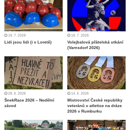
19. 7. 2026
18. 7. 2026
Lidi jsou lidi (i v Loretě)
Volejbalová přátelská utkání
(Varnsdorf 2026)
28. 6. 2026
14. 6. 2026
ŠnekRace 2026 – Nedělní
Mistrovství České republiky
závod
veteránů v atletice na dráze
2026 v Rumburku