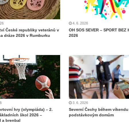
026
4. 6. 2026
tví České republiky veteránů v
OH SOS SEVER – SPORT BEZ 
 na dráze 2026 v Rumburku
2026
26
3. 6. 2026
rtovní hry (olympiáda) – 2.
Severní Čechy během víkendu 
ákladních škol 2026 –
podstávkovým domům
l a brenbal