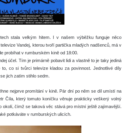
 letech stala velkým hitem. I v našem výběžku funguje něco
 televize Vandej, kterou tvoří partička mladých nadšenců, má v
ude probíhat v rumburském kině od 18:00.
j účel. Tím je primárně pobavit lidi a vlastně to je taky jediná
o, co si tvůrci televize kladou za povinnost. Jednotlivé díly
se jich zatím stihlo sedm.
ěhne nejprve promítání v kině. Pár dní po něm se díl umístí na
etr Číla, který tomuto koníčku věnuje prakticky veškerý volný
 okolí, čímž se taková věc stává pro místní ještě zajímavější.
jaké potkáváte v rumburských ulicích.