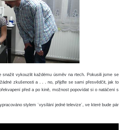
snažit vykouzlit každému úsměv na rtech. Pokusili jsme se
žádné zkušenosti a . . . no, přijďte se sami přesvědčit, jak to
překvapení před a po kině, možnost popovídat si o natáčení s
ypracováno stylem ´vysílání jedné televize´, ve které bude pár