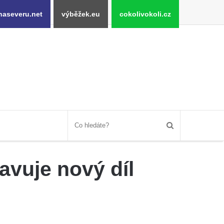
naseveru.net
výběžek.eu
cokolivokoli.cz
avuje nový díl