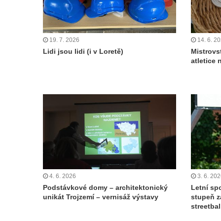
19. 7. 2026
14. 6. 2
Lidi jsou lidi (i v Loretě)
Mistrovs
atletice
4. 6. 2026
3. 6. 20
Podstávkové domy – architektonický
Letní spo
unikát Trojzemí – vernisáž výstavy
stupeň z
streetbal