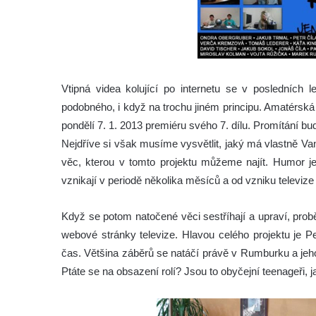
Vtipná videa kolující po internetu se v posledních
podobného, i když na trochu jiném principu. Amatérská
pondělí 7. 1. 2013 premiéru svého 7. dílu. Promítání b
Nejdříve si však musíme vysvětlit, jaký má vlastně Vande
věc, kterou v tomto projektu můžeme najít. Humor je t
vznikají v periodě několika měsíců a od vzniku televize 
Když se potom natočené věci sestříhají a upraví, prob
webové stránky televize. Hlavou celého projektu je P
čas. Většina záběrů se natáčí právě v Rumburku a jeho
Ptáte se na obsazení rolí? Jsou to obyčejní teenageři, 