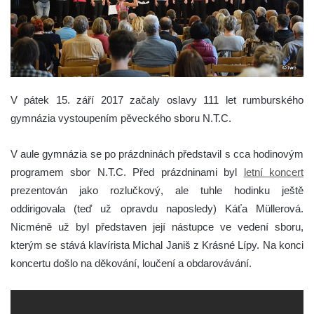
V pátek 15. září 2017 začaly oslavy 111 let rumburského
gymnázia vystoupením pěveckého sboru N.T.C.
V aule gymnázia se po prázdninách představil s cca hodinovým
programem sbor N.T.C. Před prázdninami byl
letní koncert
prezentován jako rozlučkový, ale tuhle hodinku ještě
oddirigovala (teď už opravdu naposledy) Káťa Müllerová.
Nicméně už byl představen její nástupce ve vedení sboru,
kterým se stává klavírista Michal Janiš z Krásné Lípy. Na konci
koncertu došlo na děkování, loučení a obdarovávání.