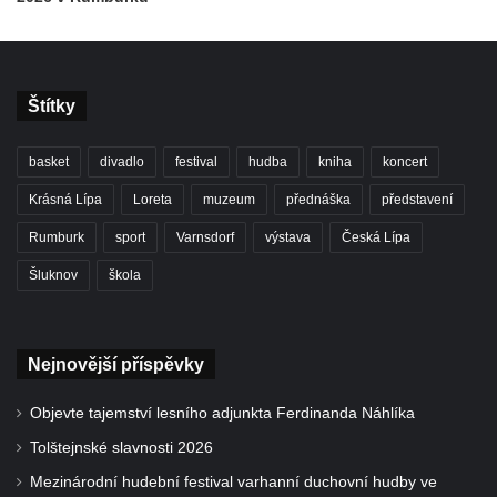
Štítky
basket
divadlo
festival
hudba
kniha
koncert
Krásná Lípa
Loreta
muzeum
přednáška
představení
Rumburk
sport
Varnsdorf
výstava
Česká Lípa
Šluknov
škola
Nejnovější příspěvky
Objevte tajemství lesního adjunkta Ferdinanda Náhlíka
Tolštejnské slavnosti 2026
Mezinárodní hudební festival varhanní duchovní hudby ve