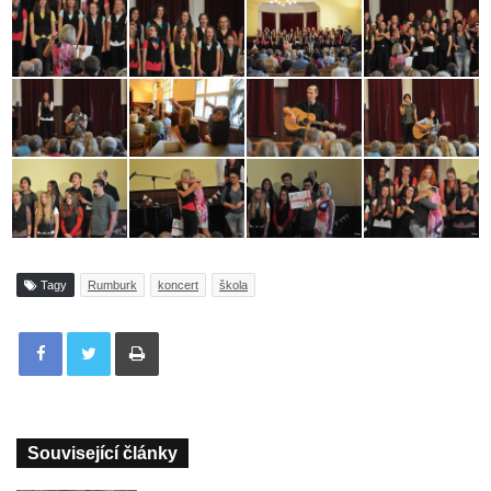
Tagy
Rumburk
koncert
škola
Tisknout
Související články