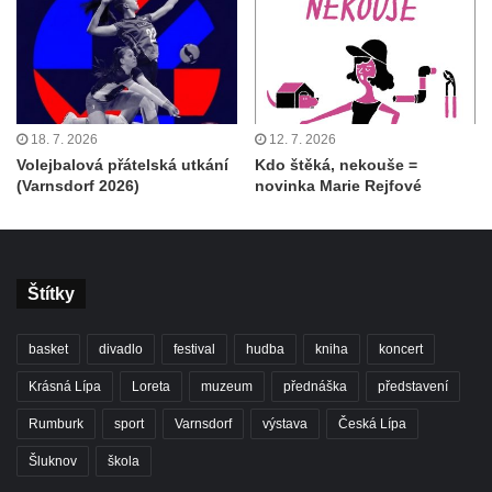
18. 7. 2026
12. 7. 2026
Volejbalová přátelská utkání
Kdo štěká, nekouše =
(Varnsdorf 2026)
novinka Marie Rejfové
Štítky
basket
divadlo
festival
hudba
kniha
koncert
Krásná Lípa
Loreta
muzeum
přednáška
představení
Rumburk
sport
Varnsdorf
výstava
Česká Lípa
Šluknov
škola