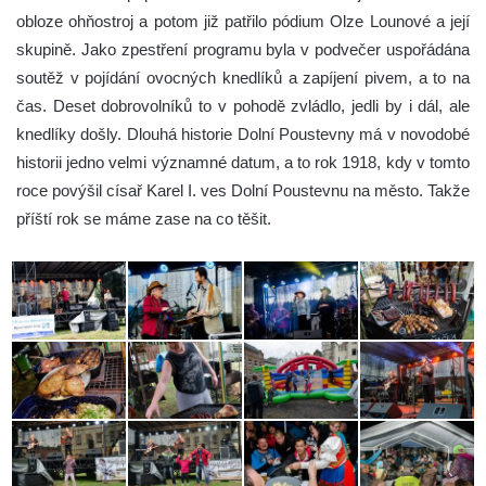
obloze ohňostroj a potom již patřilo pódium Olze Lounové a její
skupině. Jako zpestření programu byla v podvečer uspořádána
soutěž v pojídání ovocných knedlíků a zapíjení pivem, a to na
čas. Deset dobrovolníků to v pohodě zvládlo, jedli by i dál, ale
knedlíky došly. Dlouhá historie Dolní Poustevny má v novodobé
historii jedno velmi významné datum, a to rok 1918, kdy v tomto
roce povýšil císař Karel I. ves Dolní Poustevnu na město. Takže
příští rok se máme zase na co těšit.