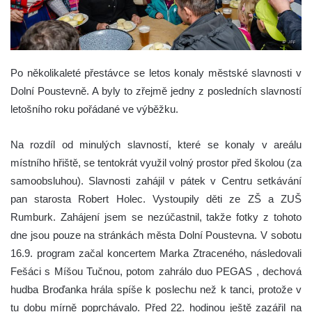
Po několikaleté přestávce se letos konaly městské slavnosti v
Dolní Poustevně. A byly to zřejmě jedny z posledních slavností
letošního roku pořádané ve výběžku.
Na rozdíl od minulých slavností, které se konaly v areálu
místního hřiště, se tentokrát využil volný prostor před školou (za
samoobsluhou). Slavnosti zahájil v pátek v Centru setkávání
pan starosta Robert Holec. Vystoupily děti ze ZŠ a ZUŠ
Rumburk. Zahájení jsem se nezúčastnil, takže fotky z tohoto
dne jsou pouze na stránkách města Dolní Poustevna. V sobotu
16.9. program začal koncertem Marka Ztraceného, následovali
Fešáci s Míšou Tučnou, potom zahrálo duo PEGAS , dechová
hudba Broďanka hrála spíše k poslechu než k tanci, protože v
tu dobu mírně poprchávalo. Před 22. hodinou ještě zazářil na