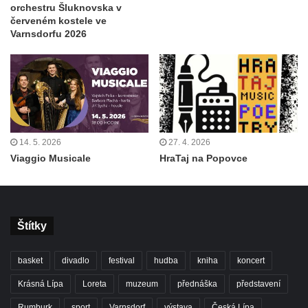
orchestru Šluknovska v
červeném kostele ve
Varnsdorfu 2026
14. 5. 2026
27. 4. 2026
Viaggio Musicale
HraTaj na Popovce
Štítky
basket
divadlo
festival
hudba
kniha
koncert
Krásná Lípa
Loreta
muzeum
přednáška
představení
Rumburk
sport
Varnsdorf
výstava
Česká Lípa