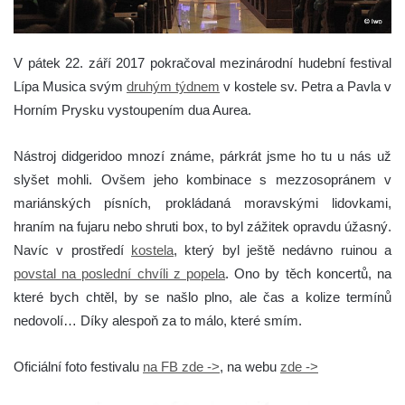
V pátek 22. září 2017 pokračoval mezinárodní hudební festival
Lípa Musica svým
druhým týdnem
v kostele sv. Petra a Pavla v
Horním Prysku vystoupením dua Aurea.
Nástroj didgeridoo mnozí známe, párkrát jsme ho tu u nás už
slyšet mohli. Ovšem jeho kombinace s mezzosopránem v
mariánských písních, prokládaná moravskými lidovkami,
hraním na fujaru nebo shruti box, to byl zážitek opravdu úžasný.
Navíc v prostředí
kostela
, který byl ještě nedávno ruinou a
povstal na poslední chvíli z popela
. Ono by těch koncertů, na
které bych chtěl, by se našlo plno, ale čas a kolize termínů
nedovolí… Díky alespoň za to málo, které smím.
Oficiální foto festivalu
na FB zde ->
, na webu
zde ->