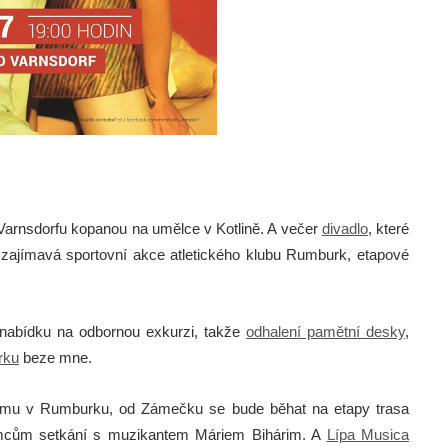
e Varnsdorfu kopanou na umělce v Kotlině. A večer
divadlo
, které
 zajímavá sportovní akce atletického klubu Rumburk, etapové
l nabídku na odbornou exkurzi, takže
odhalení pamětní desky
,
rku
beze mne.
zimu v Rumburku, od Zámečku se bude běhat na etapy trasa
emcům setkání s muzikantem Máriem Bihárim. A
Lípa Musica