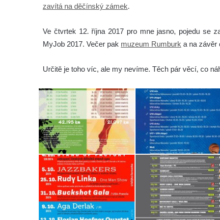
zavítá na děčínský zámek
.
Ve čtvrtek 12. října 2017 pro mne jasno, pojedu se z
MyJob 2017. Večer pak
muzeum Rumburk
a na závěr
Určitě je toho víc, ale my nevíme. Těch pár věcí, co ná