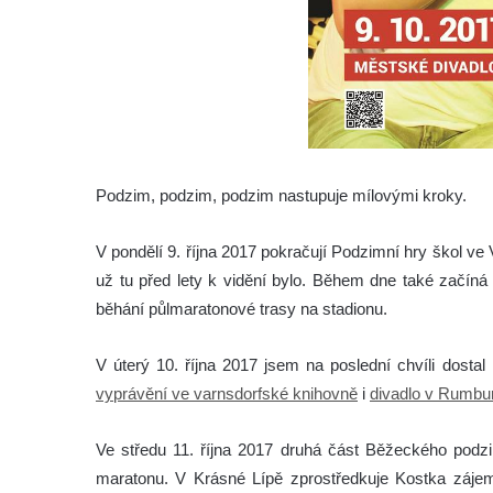
Podzim, podzim, podzim nastupuje mílovými kroky.
V pondělí 9. října 2017 pokračují Podzimní hry škol v
už tu před lety k vidění bylo. Během dne také začíná
běhání půlmaratonové trasy na stadionu.
V úterý 10. října 2017 jsem na poslední chvíli dosta
vyprávění ve varnsdorfské knihovně
i
divadlo v Rumbu
Ve středu 11.
října 2017 druhá část Běžeckého pod
maratonu. V Krásné Lípě zprostředkuje Kostka záj