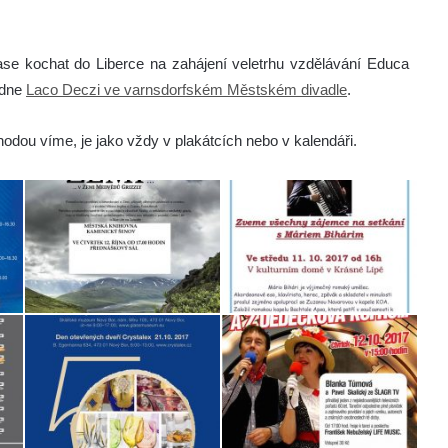
ase kochat do Liberce na zahájení veletrhu vzdělávání Educa
 dne
Laco Deczi ve varnsdorfském Městském divadle
.
hodou víme, je jako vždy v plakátcích nebo v kalendáři.