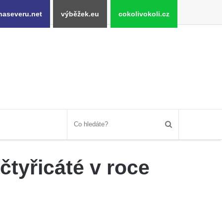
naseveru.net
výběžek.eu
cokolivokoli.cz
tyřicáté v roce