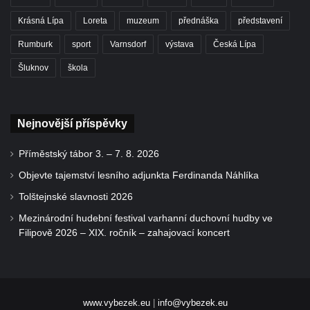
Krásná Lípa
Loreta
muzeum
přednáška
představení
Rumburk
sport
Varnsdorf
výstava
Česká Lípa
Šluknov
škola
Nejnovější příspěvky
Příměstský tábor 3. – 7. 8. 2026
Objevte tajemství lesního adjunkta Ferdinanda Náhlíka
Tolštejnské slavnosti 2026
Mezinárodní hudební festival varhanní duchovní hudby ve
Filipově 2026 – XIX. ročník – zahajovací koncert
www.vybezek.eu
|
info@vybezek.eu