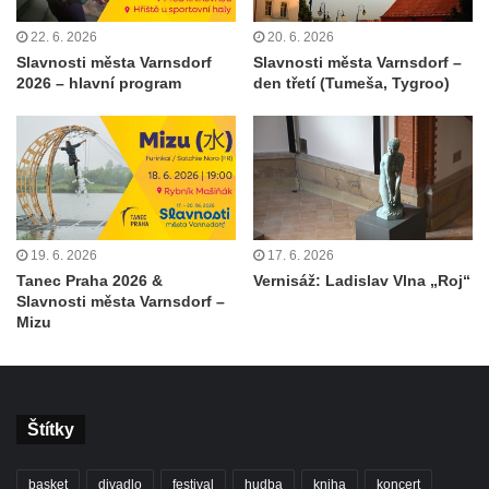
22. 6. 2026
20. 6. 2026
Slavnosti města Varnsdorf
Slavnosti města Varnsdorf –
2026 – hlavní program
den třetí (Tumeša, Tygroo)
19. 6. 2026
17. 6. 2026
Tanec Praha 2026 &
Vernisáž: Ladislav Vlna „Roj“
Slavnosti města Varnsdorf –
Mizu
Štítky
basket
divadlo
festival
hudba
kniha
koncert