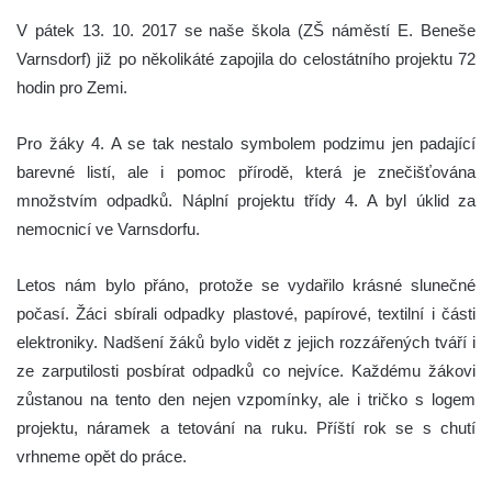
V pátek 13. 10. 2017 se naše škola (ZŠ náměstí E. Beneše
Varnsdorf) již po několikáté zapojila do celostátního projektu 72
hodin pro Zemi.
Pro žáky 4. A se tak nestalo symbolem podzimu jen padající
barevné listí, ale i pomoc přírodě, která je znečišťována
množstvím odpadků. Náplní projektu třídy 4. A byl úklid za
nemocnicí ve Varnsdorfu.
Letos nám bylo přáno, protože se vydařilo krásné slunečné
počasí. Žáci sbírali odpadky plastové, papírové, textilní i části
elektroniky. Nadšení žáků bylo vidět z jejich rozzářených tváří i
ze zarputilosti posbírat odpadků co nejvíce. Každému žákovi
zůstanou na tento den nejen vzpomínky, ale i tričko s logem
projektu, náramek a tetování na ruku. Příští rok se s chutí
vrhneme opět do práce.