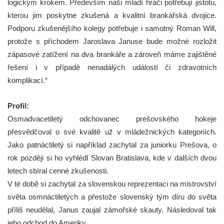
logickým krokem. Především naši mladí hráči potřebují jistotu,
kterou jim poskytne zkušená a kvalitní brankářská dvojice.
Podporu zkušenějšího kolegy potřebuje i samotný Roman Will,
protože s příchodem Jaroslava Januse bude možné rozložit
zápasové zatížení na dva brankáře a zároveň máme zajištěné
řešení i v případě nenadálých událostí či zdravotních
komplikací.“
Profil:
Osmadvacetiletý odchovanec prešovského hokeje
přesvědčoval o své kvalitě už v mládežnických kategoriích.
Jako patnáctiletý si například zachytal za juniorku Prešova, o
rok později si ho vyhlédl Slovan Bratislava, kde v dalších dvou
letech sbíral cenné zkušenosti.
V té době si zachytal za slovenskou reprezentaci na mistrovství
světa osmnáctiletých a přestože slovenský tým díru do světa
příliš neudělal, Janus zaujal zámořské skauty. Následoval tak
jeho odchod do Ameriky.