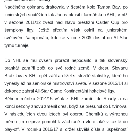
Nadějného gólmana draftovala v šestém kole Tampa Bay, po
juniorských soutěžích tak Janus okusil i farmářskou AHL, v níž
v sezoně 2011/12 zvedl nad hlavu prestižní Calder Cup pro
šampiony ligy. Ještě předtím však oslnil na juniorském
světovém šampionátu, kde se v roce 2009 dostal do All-Star
týmu turnaje.
Do NHL se mu ovšem prorazit nepodařilo, a tak slovenský
brankář zamířil zpět do své rodné země. V dresu Slovanu
Bratislava v KHL opět zářil a držel si skvělé statistiky, které ho
vynesly až na seniorské mistrovství světa. V sezóně 2013/14 si
dokonce zahrál All-Star Game Kontinentální hokejové ligy.
Během ročníku 2014/15 však z KHL zamířil do Sparty a na
konci sezony znovu změnil dres, když se přesunul do Litvínova.
V následujících dvou letech byl oporou Chemiků a výraznou
měrou jim nejprve pomohl k záchraně a vloni také v cestě do
play-off. V ročníku 2016/17 si držel skvělá čísla s úspěšností