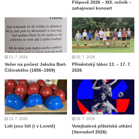
Filipově 2026 – XIX. ročník –
zahajovací koncert
23. 7. 2026
20. 7. 2026
Večer na počest Jakuba Bart-
Příměstský tábor 13. – 17. 7.
Ćišinského (1856–1909)
2026
19. 7. 2026
18. 7. 2026
Lidi jsou lidi (i v Loretě)
Volejbalová přátelská utkání
(Varnsdorf 2026)