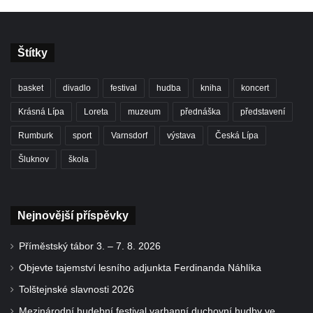
Štítky
basket
divadlo
festival
hudba
kniha
koncert
Krásná Lípa
Loreta
muzeum
přednáška
představení
Rumburk
sport
Varnsdorf
výstava
Česká Lípa
Šluknov
škola
Nejnovější příspěvky
Příměstský tábor 3. – 7. 8. 2026
Objevte tajemství lesního adjunkta Ferdinanda Náhlíka
Tolštejnské slavnosti 2026
Mezinárodní hudební festival varhanní duchovní hudby ve