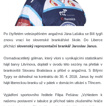
Po čtyřletém veleúspěšném angažmá Jána Lašáka se Bílí tygři
znovu vrací ke slovenské brankářské škole. Do Liberce
přichází
slovenský reprezentační brankář Jaroslav Janus
.
Osmadvacetiletý gólman, který vloni s vynikajícími statistikami
hájil barvy Litvínova, doplatil v úvodu této sezóny na přetlak v
brankovišti Slovanu Bratislava a přišel o angažmá. S Bílými
Tygry se dohodnul na kontraktu do 30. 4. 2018. Janus by mohl
hájit libereckou branku už v pátek v domácím utkání s Třincem.
Vyjádření sportovního ředitele Filipa Pešána: „Vzhledem k
našemu postavení v tabulce je příchod takto zkušeného hráče