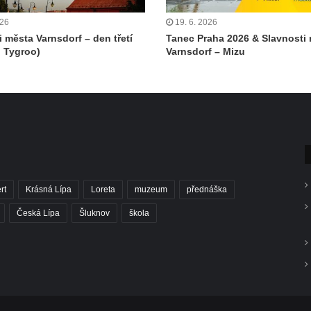
026
19. 6. 2026
i města Varnsdorf – den třetí
Tanec Praha 2026 & Slavnosti
 Tygroo)
Varnsdorf – Mizu
rt
Krásná Lípa
Loreta
muzeum
přednáška
Česká Lípa
Šluknov
škola