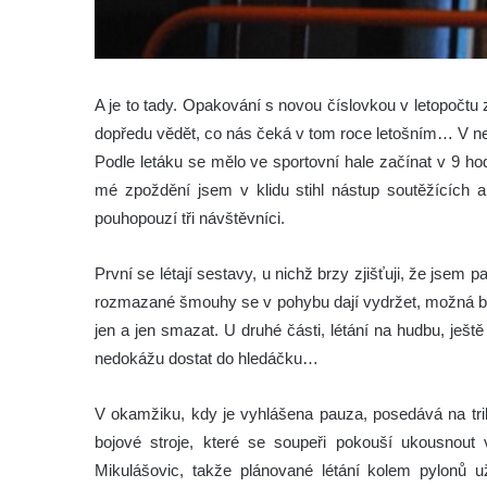
A je to tady. Opakování s novou číslovkou v letopočtu
dopředu vědět, co nás čeká v tom roce letošním… V ned
Podle letáku se mělo ve sportovní hale začínat v 9 ho
mé zpoždění jsem v klidu stihl nástup soutěžících a 
pouhopouzí tři návštěvníci.
První se létají sestavy, u nichž brzy zjišťuji, že jsem 
rozmazané šmouhy se v pohybu dají vydržet, možná by 
jen a jen smazat. U druhé části, létání na hudbu, ještě p
nedokážu dostat do hledáčku…
V okamžiku, kdy je vyhlášena pauza, posedává na trib
bojové stroje, které se soupeři pokouší ukousnout
Mikulášovic, takže plánované létání kolem pylonů 