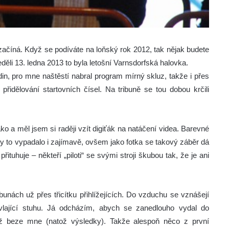
 začíná. Když se podíváte na loňský rok 2012, tak nějak budete
ěli 13. ledna 2013 to byla letošní Varnsdorfská halovka.
din, pro mne naštěstí nabral program mírný skluz, takže i přes
přidělování startovních čísel. Na tribuně se tou dobou krčili
pako a měl jsem si raději vzít digiťák na natáčení videa. Barevné
to vypadalo i zajímavě, ovšem jako fotka se takový záběr dá
řituhuje – někteří „piloti“ se svými stroji škubou tak, že je ani
unách už přes třicítku přihlížejících. Do vzduchu se vznášejí
 vlající stuhu. Já odcházím, abych se zanedlouho vydal do
už beze mne (natož výsledky). Takže alespoň něco z první