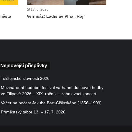
17. 6. 2026
 města
Vernisáž: Ladislav Vlna „Roj“
Nejnovější příspěvky
Tolštejnské slavnosti 2026
Mezinárodní hudební festival varhanní duchovní hudby
ve Filipově 2026 – XIX. ročník – zahajovací koncert
Večer na počest Jakuba Bart-Ćišinského (1856–1909)
Příměstský tábor 13. – 17. 7. 2026