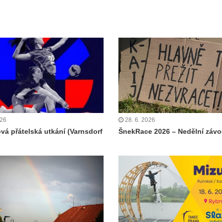
026
28. 6. 2026
ová přátelská utkání (Varnsdorf
ŠnekRace 2026 – Nedělní záv