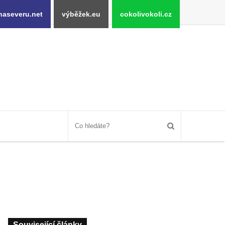
naseveru.net
výběžek.eu
cokolivokoli.cz
Související články