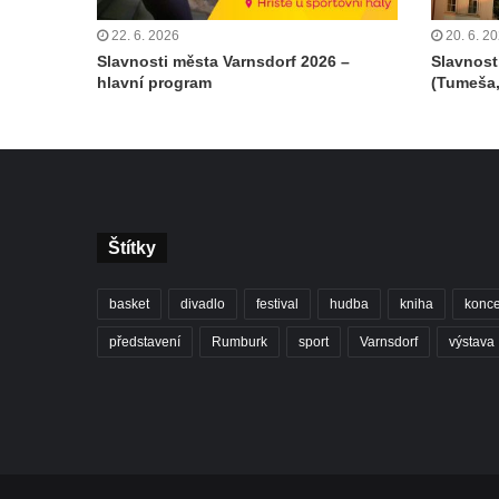
22. 6. 2026
20. 6. 2
Slavnosti města Varnsdorf 2026 –
Slavnost
hlavní program
(Tumeša,
Štítky
basket
divadlo
festival
hudba
kniha
konce
představení
Rumburk
sport
Varnsdorf
výstava