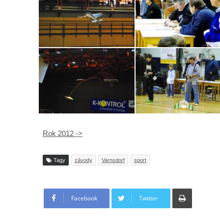
Rok 2012 ->
Tagy
závody
Varnsdorf
sport
Tisknout
Facebook
Twitter