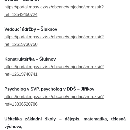
https://portal.mpsv.cz/sz/obcane/vmjedno/vmrozsir?
ref=13549450724
Vedoucí údržby – Šluknov
https://portal.mpsv.cz/sz/obcane/vmjedno/vmrozsir?
ref=12619730750
Konstruktér/ka – Šluknov
https://portal.mpsv.cz/sz/obcane/vmjedno/vmrozsir?
ref=12619740741
Psycholog v SVP, psycholog v DDŠ – Jiříkov
https://portal.mpsv.cz/sz/obcane/vmjedno/vmrozsir?
ref=13336520786
Učitel/ka základní školy – dějepis, matematika, tělesná
výchova,