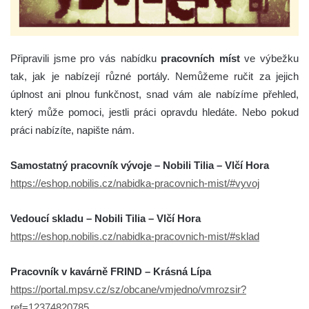
Připravili jsme pro vás nabídku
pracovních míst
ve výbežku
tak, jak je nabízejí různé portály. Nemůžeme ručit za jejich
úplnost ani plnou funkčnost, snad vám ale nabízíme přehled,
který může pomoci, jestli práci opravdu hledáte. Nebo pokud
práci nabízíte, napište nám.
Samostatný pracovník vývoje – Nobili Tilia – Vlčí Hora
https://eshop.nobilis.cz/nabidka-pracovnich-mist/#vyvoj
Vedoucí skladu – Nobili Tilia – Vlčí Hora
https://eshop.nobilis.cz/nabidka-pracovnich-mist/#sklad
Pracovník v kavárně FRIND – Krásná Lípa
https://portal.mpsv.cz/sz/obcane/vmjedno/vmrozsir?
ref=12374820785