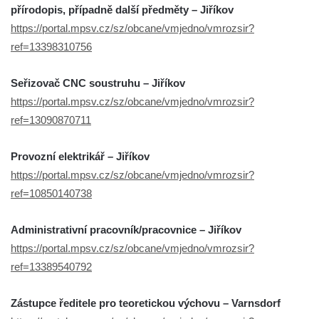
přírodopis, případně další předměty – Jiříkov
https://portal.mpsv.cz/sz/obcane/vmjedno/vmrozsir?
ref=13398310756
Seřizovač CNC soustruhu – Jiříkov
https://portal.mpsv.cz/sz/obcane/vmjedno/vmrozsir?
ref=13090870711
Provozní elektrikář – Jiříkov
https://portal.mpsv.cz/sz/obcane/vmjedno/vmrozsir?
ref=10850140738
Administrativní pracovník/pracovnice – Jiříkov
https://portal.mpsv.cz/sz/obcane/vmjedno/vmrozsir?
ref=13389540792
Zástupce ředitele pro teoretickou výchovu – Varnsdorf