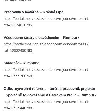
Pracovník v kavárně – Krásná Lípa
https://portal.mpsv.cz/sz/obcane/vmjedno/vmrozsir?
ref=12374820785
Všeobecné sestry s osvědčením – Rumburk
https://portal.mpsv.cz/sz/obcane/vmjedno/vmrozsir?
ref=12932490760
Skladník – Rumburk
https://portal.mpsv.cz/sz/obcane/vmjedno/vmrozsir?
ref=13555760768
Odborný/vrchní referent – terénní pracovník projektu
„Společně to dokážeme v Ústeckém kraji“ – Rumburk
https://portal.mpsv.cz/sz/obcane/vmjedno/vmrozsir?
ref=13529440788