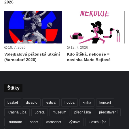
2026
18. 7. 2026
12. 7. 2026
Volejbalová přátelská utkání
Kdo štěká, nekouše =
(Varnsdorf 2026)
novinka Marie Rejfové
Štítky
basket
divadlo
festival
hudba
kniha
koncert
Krásná Lípa
Loreta
muzeum
přednáška
představení
Rumburk
sport
Varnsdorf
výstava
Česká Lípa