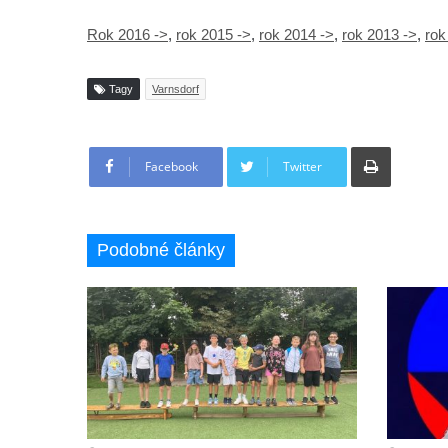
Rok 2016 ->
,
rok 2015 ->
,
rok 2014 ->
,
rok 2013 ->
,
rok
Tagy
Varnsdorf
Tisknout
Facebook
Twitter
Podobné články