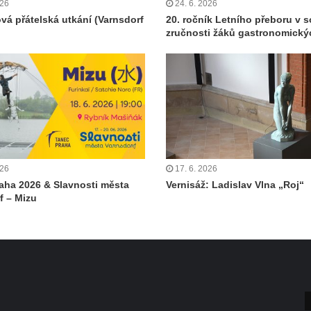
026
24. 6. 2026
ová přátelská utkání (Varnsdorf
20. ročník Letního přeboru v s
zručnosti žáků gastronomický
026
17. 6. 2026
aha 2026 & Slavnosti města
Vernisáž: Ladislav Vlna „Roj“
f – Mizu