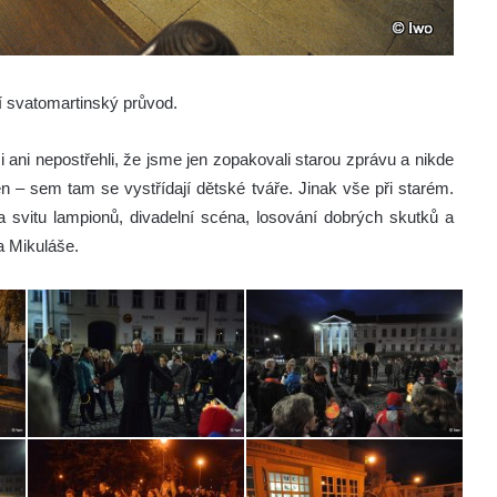
í svatomartinský průvod.
i ani nepostřehli, že jsme jen zopakovali starou zprávu a nikde
n – sem tam se vystřídají dětské tváře. Jinak vše při starém.
vitu lampionů, divadelní scéna, losování dobrých skutků a
a Mikuláše.