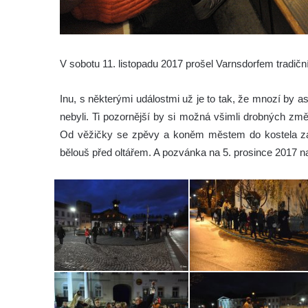
V sobotu 11. listopadu 2017 prošel Varnsdorfem tradičn
Inu, s některými událostmi už je to tak, že mnozí by as
nebyli. Ti pozornější by si možná všimli drobných změ
Od věžičky se zpěvy a koněm městem do kostela za s
bělouš před oltářem. A pozvánka na 5. prosince 2017 n