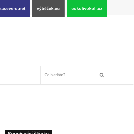
naseveru.net
výběžek.eu
cokolivokoli.cz
Související články