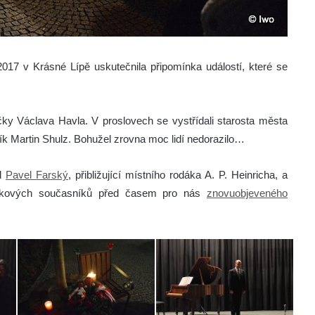
2017 v Krásné Lípě uskutečnila připomínka událostí, které se
ičky Václava Havla. V proslovech se vystřídali starosta města
čník Martin Shulz. Bohužel zrovna moc lidí nedorazilo…
al
Pavel Farský
, přibližující místního rodáka A. P. Heinricha, a
běžkových současníků před časem pro nás
znovuobjeveného