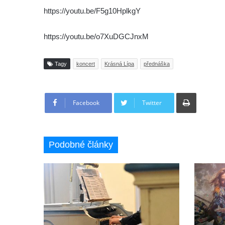
https://youtu.be/F5g10HplkgY
https://youtu.be/o7XuDGCJnxM
Tagy
koncert
Krásná Lípa
přednáška
Tisknout
Facebook
Twitter
Podobné články