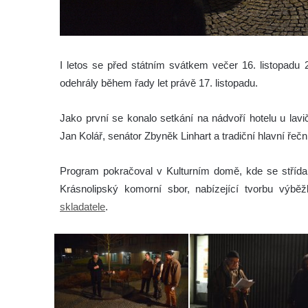
I letos se před státním svátkem večer 16. listopadu 
odehrály během řady let právě 17. listopadu.
Jako první se konalo setkání na nádvoří hotelu u lav
Jan Kolář, senátor Zbyněk Linhart a tradiční hlavní ře
Program pokračoval v Kulturním domě, kde se stříd
Krásnolipský komorní sbor, nabízející tvorbu vý
skladatele
.