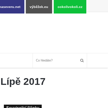
naseveru.net
výběžek.eu
cokolivokoli.cz
 Lípě 2017
Související články