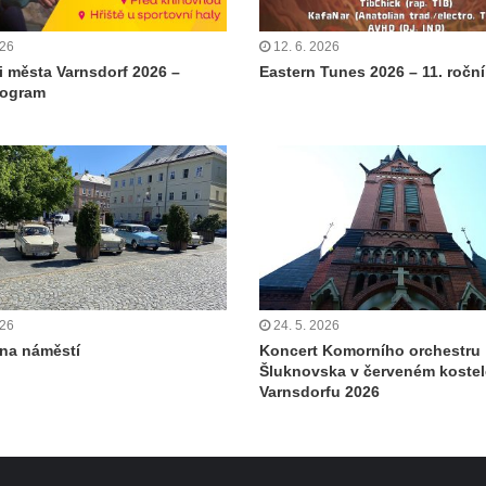
026
12. 6. 2026
i města Varnsdorf 2026 –
Eastern Tunes 2026 – 11. ročn
rogram
026
24. 5. 2026
 na náměstí
Koncert Komorního orchestru
Šluknovska v červeném kostel
Varnsdorfu 2026