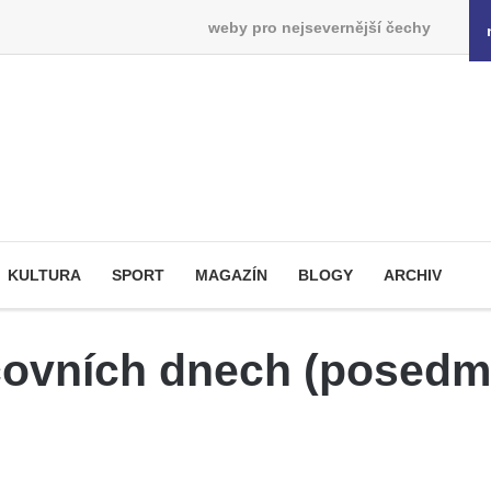
weby pro nejsevernější čechy
KULTURA
SPORT
MAGAZÍN
BLOGY
ARCHIV
covních dnech (posedma