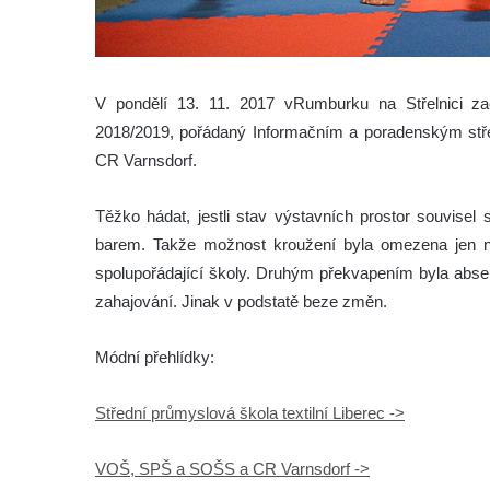
V pondělí 13. 11. 2017 v
Rumburku na Střelnici z
2018/2019, pořádaný Informačním a poradenským st
CR Varnsdorf.
Těžko hádat, jestli stav výstavních prostor souvisel
barem. Takže možnost kroužení byla omezena jen na
spolupořádající školy. Druhým překvapením byla abse
zahajování. Jinak v podstatě beze změn.
Módní přehlídky:
Střední průmyslová škola textilní Liberec ->
VOŠ, SPŠ a SOŠS a CR Varnsdorf ->