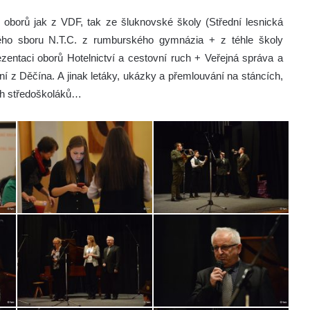
oborů jak z VDF, tak ze šluknovské školy (Střední lesnická
kého sboru N.T.C. z rumburského gymnázia + z téhle školy
zentaci oborů Hotelnictví a cestovní ruch + Veřejná správa a
ní z Děčína. A jinak letáky, ukázky a přemlouvání na stáncích,
ch středoškoláků…