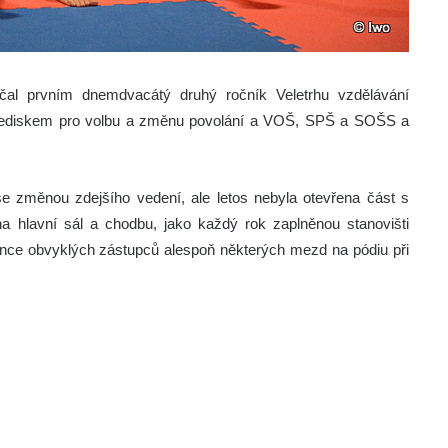
ačal prvním dnem
dvacátý druhý ročník Veletrhu vzdělávání
řediskem pro volbu a změnu povolání a VOŠ, SPŠ a SOŠS a
 se změnou zdejšího vedení, ale letos nebyla otevřena část s
 hlavní sál a chodbu, jako každý rok zaplněnou stanovišti
nce obvyklých zástupců alespoň některých mezd na pódiu při