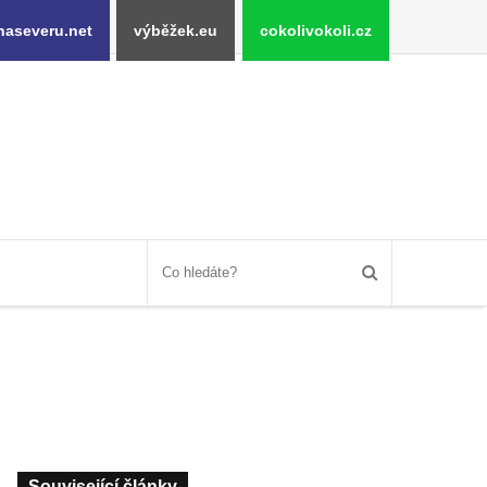
naseveru.net
výběžek.eu
cokolivokoli.cz
Související články