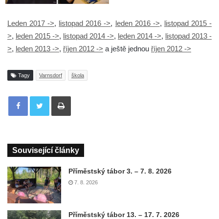
Leden 2017 ->
,
listopad 2016 ->
,
leden 2016 ->
,
listopad 2015 -
>
,
leden 2015 ->
,
listopad 2014 ->
,
leden 2014 ->
,
listopad 2013 -
>
,
leden 2013 ->
,
říjen 2012 ->
a ještě jednou
říjen 2012 ->
Tagy
Varnsdorf
škola
Tisknout
Související články
Příměstský tábor 3. – 7. 8. 2026
7. 8. 2026
Příměstský tábor 13. – 17. 7. 2026