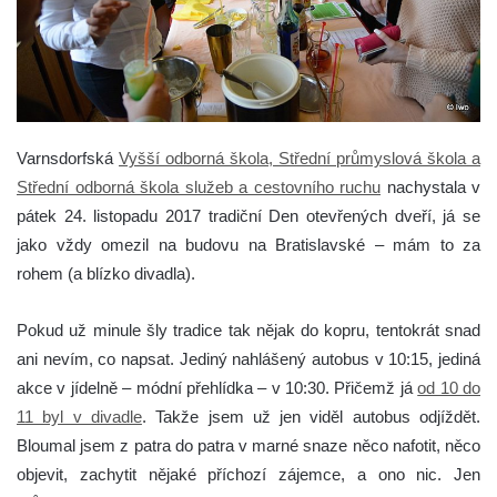
Varnsdorfská
Vyšší odborná škola, Střední průmyslová škola a
Střední odborná škola služeb a cestovního ruchu
nachystala v
pátek 24. listopadu 2017 tradiční Den otevřených dveří, já se
jako vždy omezil na budovu na Bratislavské – mám to za
rohem (a blízko divadla).
Pokud už minule šly tradice tak nějak do kopru, tentokrát snad
ani nevím, co napsat. Jediný nahlášený autobus v 10:15, jediná
akce v jídelně – módní přehlídka – v 10:30. Přičemž já
od 10 do
11 byl v divadle
. Takže jsem už jen viděl autobus odjíždět.
Bloumal jsem z patra do patra v marné snaze něco nafotit, něco
objevit, zachytit nějaké příchozí zájemce, a ono nic. Jen