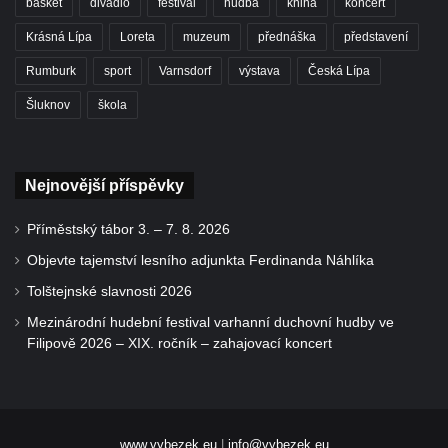
basket
divadlo
festival
hudba
kniha
koncert
Krásná Lípa
Loreta
muzeum
přednáška
představení
Rumburk
sport
Varnsdorf
výstava
Česká Lípa
Šluknov
škola
Nejnovější příspěvky
Příměstský tábor 3. – 7. 8. 2026
Objevte tajemství lesního adjunkta Ferdinanda Náhlíka
Tolštejnské slavnosti 2026
Mezinárodní hudební festival varhanní duchovní hudby ve
Filipově 2026 – XIX. ročník – zahajovací koncert
www.vybezek.eu
|
info@vybezek.eu