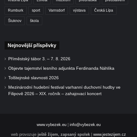
Krásná Lípa
Loreta
muzeum
přednáška
představení
Rumburk
sport
Varnsdorf
výstava
Česká Lípa
Šluknov
škola
Nejnovější příspěvky
Příměstský tábor 3. – 7. 8. 2026
Objevte tajemství lesního adjunkta Ferdinanda Náhlíka
Tolštejnské slavnosti 2026
Mezinárodní hudební festival varhanní duchovní hudby ve
Filipově 2026 – XIX. ročník – zahajovací koncert
www.vybezek.eu
|
info@vybezek.eu
web provozuje
ještě žijem, zapsaný spolek
|
www.jestezijem.cz