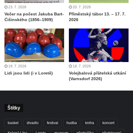
23. 7. 2026
20. 7. 2026
Večer na počest Jakuba Bart-
Příměstský tábor 13. – 17. 7.
Ćišinského (1856–1909)
2026
19. 7. 2026
18. 7. 2026
Lidi jsou lidi (i v Loretě)
Volejbalová přátelská utkání
(Varnsdorf 2026)
Štítky
basket
divadlo
festival
hudba
kniha
koncert