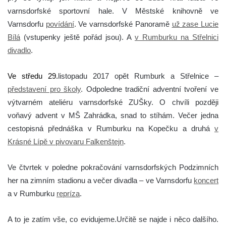
varnsdorfské sportovní hale. V Městské knihovně ve
Varnsdorfu
povídání
. Ve varnsdorfské Panoramě
už zase Lucie
Bílá
(vstupenky ještě pořád jsou). A
v Rumburku na Střelnici
divadlo
.
Ve středu 29.
listopadu 2017 opět Rumburk a Střelnice –
představení pro školy
. Odpoledne tradiční adventní tvoření ve
výtvarném ateliéru varnsdorfské ZUŠky. O chvíli později
voňavý advent v MŠ Zahrádka, snad to stíhám. Večer jedna
cestopisná přednáška v Rumburku na Kopečku a druhá
v
Krásné Lípě v pivovaru Falkenštejn
.
Ve čtvrtek v poledne pokračování varnsdorfských Podzimních
her na zimním stadionu a večer divadla – ve Varnsdorfu
koncert
a v Rumburku
repríza
.
A to je zatím vše, co evidujeme.
Určitě se najde i něco dalšího.