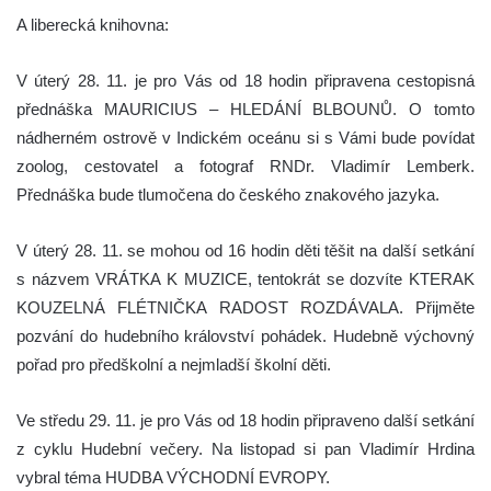
A liberecká knihovna:
V úterý 28. 11. je pro Vás od 18 hodin připravena cestopisná
přednáška MAURICIUS – HLEDÁNÍ BLBOUNŮ. O tomto
nádherném ostrově v Indickém oceánu si s Vámi bude povídat
zoolog, cestovatel a fotograf RNDr. Vladimír Lemberk.
Přednáška bude tlumočena do českého znakového jazyka.
V úterý 28. 11. se mohou od 16 hodin děti těšit na další setkání
s názvem VRÁTKA K MUZICE, tentokrát se dozvíte KTERAK
KOUZELNÁ FLÉTNIČKA RADOST ROZDÁVALA. Přijměte
pozvání do hudebního království pohádek. Hudebně výchovný
pořad pro předškolní a nejmladší školní děti.
Ve středu 29. 11. je pro Vás od 18 hodin připraveno další setkání
z cyklu Hudební večery. Na listopad si pan Vladimír Hrdina
vybral téma HUDBA VÝCHODNÍ EVROPY.