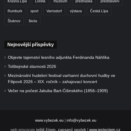
Krásná Lípa
Loreta
muzeum
přednáška
představení
Rumburk
sport
Varnsdorf
výstava
Česká Lípa
Šluknov
škola
Nejnovější příspěvky
Objevte tajemství lesního adjunkta Ferdinanda Náhlíka
Tolštejnské slavnosti 2026
Mezinárodní hudební festival varhanní duchovní hudby ve
Filipově 2026 – XIX. ročník – zahajovací koncert
Večer na počest Jakuba Bart-Ćišinského (1856–1909)
www.vybezek.eu
|
info@vybezek.eu
web provozuje
ještě žijem, zapsaný spolek
|
www.jestezijem.cz