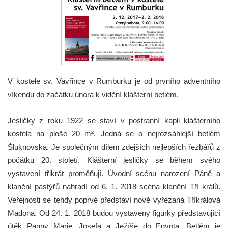
V kostele sv. Vavřince v Rumburku je od prvního adventního
víkendu do začátku února k vidění klášterní betlém.
Jesličky z roku 1922 se staví v postranní kapli klášterního
kostela na ploše 20 m². Jedná se o nejrozsáhlejší betlém
Šluknovska. Je společným dílem zdejších nejlepších řezbářů z
počátku 20. století. Klášterní jesličky se během svého
vystavení třikrát proměňují. Úvodní scénu narození Páně a
klanění pastýřů nahradí od 6. 1. 2018 scéna klanění Tří králů.
Veřejnosti se tehdy poprvé představí nově vyřezaná Tříkrálová
Madona. Od 24. 1. 2018 budou vystaveny figurky představující
útěk Panny Marie, Josefa a Ježíše do Egypta. Betlém je