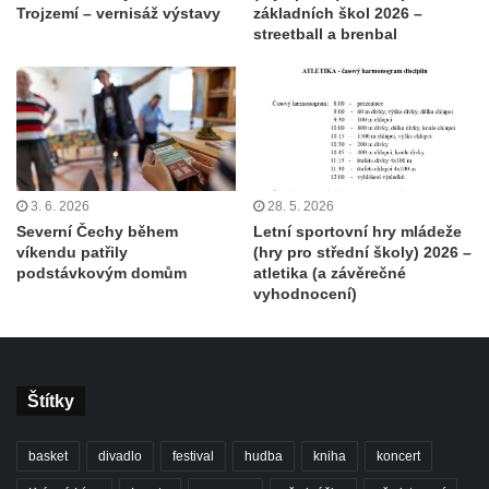
Trojzemí – vernisáž výstavy
základních škol 2026 –
streetball a brenbal
3. 6. 2026
28. 5. 2026
Severní Čechy během
Letní sportovní hry mládeže
víkendu patřily
(hry pro střední školy) 2026 –
podstávkovým domům
atletika (a závěrečné
vyhodnocení)
Štítky
basket
divadlo
festival
hudba
kniha
koncert