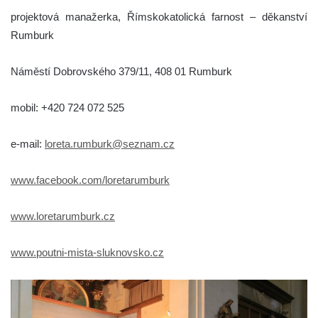
projektová manažerka, Římskokatolická farnost – děkanství
Rumburk
Náměstí Dobrovského 379/11, 408 01 Rumburk
mobil: +420 724 072 525
e-mail:
loreta.rumburk@seznam.cz
www.facebook.com/loretarumburk
www.loretarumburk.cz
www.poutni-mista-sluknovsko.cz