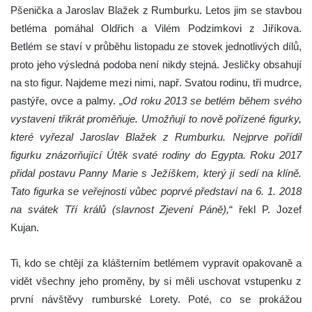
Pšenička a Jaroslav Blažek z Rumburku. Letos jim se stavbou
betléma pomáhal Oldřich a Vilém Podzimkovi z Jiříkova.
Betlém se staví v průběhu listopadu ze stovek jednotlivých dílů,
proto jeho výsledná podoba není nikdy stejná. Jesličky obsahují
na sto figur. Najdeme mezi nimi, např. Svatou rodinu, tři mudrce,
pastýře, ovce a palmy. „
Od roku 2013 se betlém během svého
vystavení třikrát proměňuje. Umožňují to nově pořízené figurky,
které vyřezal Jaroslav Blažek z Rumburku. Nejprve pořídil
figurku znázorňující Útěk svaté rodiny do Egypta. Roku 2017
přidal postavu Panny Marie s Ježíškem, který jí sedí na klíně.
Tato figurka se veřejnosti vůbec poprvé představí na 6. 1. 2018
na svátek Tří králů (slavnost Zjevení Páně),
“ řekl P. Jozef
Kujan.
Ti, kdo se chtějí za klášterním betlémem vypravit opakovaně a
vidět všechny jeho proměny, by si měli uschovat vstupenku z
první návštěvy rumburské Lorety. Poté, co se prokážou