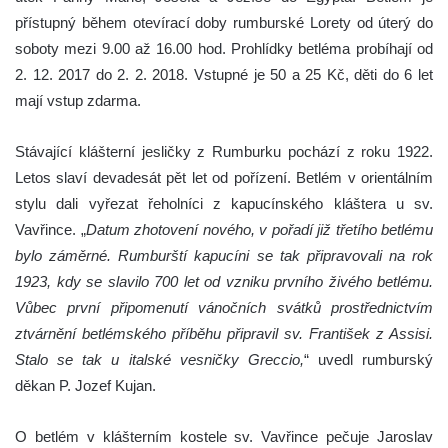
přístupný během otevírací doby rumburské Lorety od úterý do
soboty mezi 9.00 až 16.00 hod. Prohlídky betléma probíhají od
2. 12. 2017 do 2. 2. 2018. Vstupné je 50 a 25 Kč, děti do 6 let
mají vstup zdarma.
Stávající klášterní jesličky z Rumburku pochází z roku 1922.
Letos slaví devadesát pět let od pořízení. Betlém v orientálním
stylu dali vyřezat řeholníci z kapucínského kláštera u sv.
Vavřince. „
Datum zhotovení nového, v pořadí již třetího betlému
bylo záměrné. Rumburští kapucíni se tak připravovali na rok
1923, kdy se slavilo 700 let od vzniku prvního živého betlému.
Vůbec první připomenutí vánočních svátků prostřednictvím
ztvárnění betlémského příběhu připravil sv. František z Assisi.
Stalo se tak u italské vesničky Greccio,
“ uvedl rumburský
děkan P. Jozef Kujan.
O betlém v klášterním kostele sv. Vavřince pečuje Jaroslav