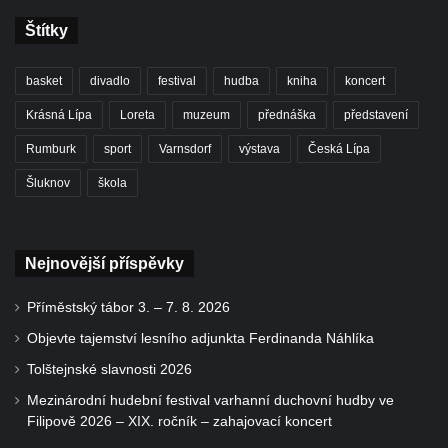
Štítky
basket
divadlo
festival
hudba
kniha
koncert
Krásná Lípa
Loreta
muzeum
přednáška
představení
Rumburk
sport
Varnsdorf
výstava
Česká Lípa
Šluknov
škola
Nejnovější příspěvky
Příměstský tábor 3. – 7. 8. 2026
Objevte tajemství lesního adjunkta Ferdinanda Náhlíka
Tolštejnské slavnosti 2026
Mezinárodní hudební festival varhanní duchovní hudby ve
Filipově 2026 – XIX. ročník – zahajovací koncert