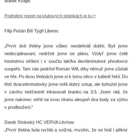
Marek Kvapil.
Podrobný report na klubových stránkách je tu->
Filip Pešán Bílí Tygři Liberec
„První dvě třetiny jsme vůbec neodehráli dobře. Byli jsme
nedisciplinovaní, nedrželi jsme se plánu. Vždyť jsme čelili
trestnému střílení i v součtu takřka devítiminutové přesilovce
soupeře. Tam nás podržel Roman Will, díky němuž jsme zůstali
ve hře. Po dvou třetinách jsme si k tomu něco v kabině řekli. Do
třetí dvacetiminutovky jsme měli dobrý vstup, ale bohužel jsme
v závěru nešťastně inkasovali branku na 3:3. Jsem rád, že
jsme nakonec strhli na svou stranu alespoň dva body za výhru
v prodloužení.“
Darek Stránský HC VERVA Litvínov
„První třetina byla rychlá a svižná, myslím, že se hrál i pěkný