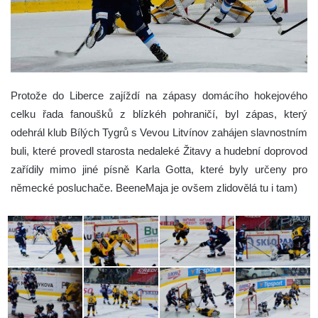
Protože do Liberce zajíždí na zápasy domácího hokejového
celku řada fanoušků z blízkéh pohraničí, byl zápas, který
odehrál klub Bílých Tygrů s Vevou Litvínov zahájen slavnostním
buli, které provedl starosta nedaleké Žitavy a hudební doprovod
zařídily mimo jiné písně Karla Gotta, které byly určeny pro
německé posluchače. BeeneMaja je ovšem zlidovělá tu i tam)