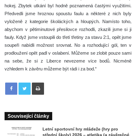
hokej. Zbytek utkání byl hodně poznamená častými využitími.
Předvedli jsme hroznou spoustu faulu a některé z nich byly
vyloženě z kategorie školáckých a hloupých. Namísto toho,
abychom v pětiminutové přesilovce rozhodli, zkazili jsme si ji
fauly. Když jsme vstoupili do třetí třetiny za stavu 2:1, opět jsme
soupeři nabídli možnost srovnat. No a rozhodující gól, ten v
prodloužení opět padl v oslabení. Můžeme se zlobit pouze sami
na sebe, že si z Liberce nevezeme více bodů. Nicméně
vzhledem k závěru můžeme být rádi i za bod.“
Tisknout
Související články
Letní sportovní hry mládeže (hry pro
střední školy) 2026 – atletika (a závěrečné