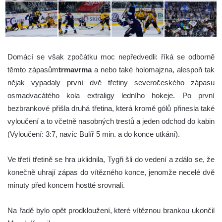
Domácí se však zpočátku moc nepředvedli: říká se odborně
těmto zápasům
trmavrma
a nebo také holomajzna, alespoň tak
nějak vypadaly první dvě třetiny severočeského zápasu
osmadvacátého kola extraligy ledního hokeje. Po první
bezbrankové přišla druhá třetina, která kromě gólů přinesla také
vyloučení a to včetně nasobných trestů a jeden odchod do kabin
(Vyloučení: 3:7, navíc Bulíř 5 min. a do konce utkání).
Ve třetí třetině se hra uklidnila, Tygři šli do vedení a zdálo se, že
konečně uhrají zápas do vítězného konce, jenomže necelé dvě
minuty před koncem hostté srovnali.
Na řadě bylo opět prodkloužení, které vítěznou brankou ukončil