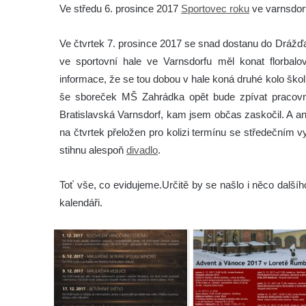
Ve středu 6. prosince 2017
Sportovec roku
ve varnsdor
Ve čtvrtek 7. prosince 2017 se snad dostanu do Drážď
ve sportovní hale ve Varnsdorfu měl konat florbal
informace, že se tou dobou v hale koná druhé kolo škol
še sboreček MŠ Zahrádka opět bude zpívat praco
Bratislavská Varnsdorf, kam jsem občas zaskočil. A an
na čtvrtek přeložen pro kolizi termínu se středečním
stihnu alespoň
divadlo
.
Toť vše, co evidujeme.
Určitě by se našlo i něco další
kalendáři.