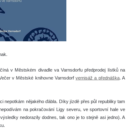
nak.
číná v Městském divadle va Varnsdorfu předprodej lístků na
. Večer v Městské knihovne Varnsdorf
vernisáž a přednáška
. A
ici nepotkám nějakého ďábla. Díky jízdě přes půl republiky tam
 nepodívám na pokračování Ligy severu, ve sportovní hale ve
výsledky nedorazily dodnes, tak ono je to stejně asi jedno). A
ku.