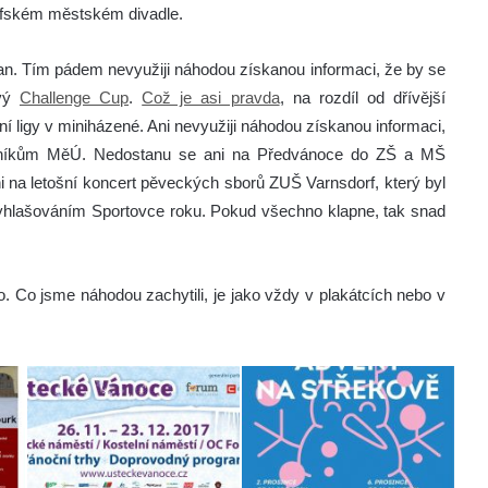
fském městském divadle.
an. Tím pádem nevyužiji náhodou získanou informaci, že by se
ový
Challenge Cup
.
Což je asi pravda
, na rozdíl od dřívější
ní ligy v miniházené. Ani nevyužiji náhodou získanou informaci,
vníkům MěÚ. Nedostanu se ani na Předvánoce do ZŠ a MŠ
i na letošní koncert pěveckých sborů ZUŠ Varnsdorf, který byl
 vyhlašováním Sportovce roku. Pokud všechno klapne, tak snad
ho. Co jsme náhodou zachytili, je jako vždy v plakátcích nebo v