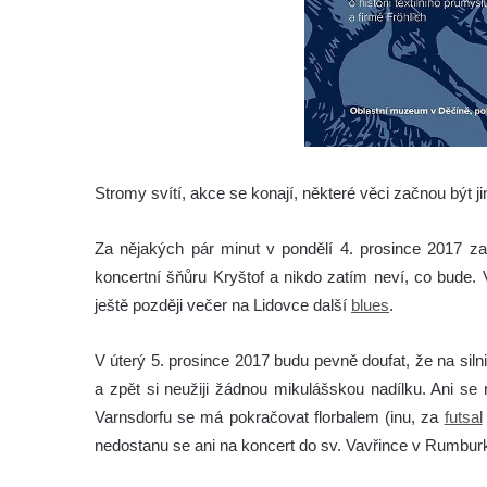
Stromy svítí, akce se konají, některé věci začnou být ji
Za nějakých pár minut v pondělí 4. prosince 2017 za
koncertní šňůru Kryštof a nikdo zatím neví, co bude
ještě později večer na Lidovce další
blues
.
V úterý 5. prosince 2017 budu pevně doufat, že na siln
a zpět si neužiji žádnou mikulášskou nadílku. Ani se
Varnsdorfu se má pokračovat florbalem (inu, za
futsal
nedostanu se ani na koncert do sv. Vavřince v Rumbur