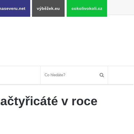
naseveru.net
výběžek.eu
cokolivokoli.cz
ačtyřicáté v roce