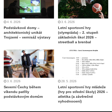
4. 6. 2026
3. 6. 2026
Podstávkové domy –
Letní sportovní hry
architektonický unikát
(olympiáda) – 2. stupeň
Trojzemí – vernisáž výstavy
základních škol 2026 –
streetball a brenbal
3. 6. 2026
28. 5. 2026
Severní Čechy během
Letní sportovní hry mládeže
víkendu patřily
(hry pro střední školy) 2026 –
podstávkovým domům
atletika (a závěrečné
vyhodnocení)