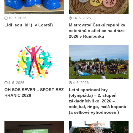
19. 7. 2026
14. 6. 2026
Lidi jsou lidi (i v Loretě)
Mistrovství České republiky
veteránů v atletice na dráze
2026 v Rumburku
4. 6. 2026
4. 6. 2026
OH SOS SEVER – SPORT BEZ
Letní sportovní hry
HRANIC 2026
(olympiáda) – 2. stupeň
základních škol 2026 –
volejbal, ringo, malá kopaná
(a celkové vyhodnocení)