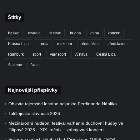
Štítky
basket
divadlo
festival
hudba
kniha
koncert
Krásná Lípa
Loreta
muzeum
přednáška
představení
Rumburk
sport
Varnsdorf
výstava
Česká Lípa
Šluknov
škola
Nejnovější příspěvky
Objevte tajemství lesního adjunkta Ferdinanda Náhlíka
Tolštejnské slavnosti 2026
Mezinárodní hudební festival varhanní duchovní hudby ve
Filipově 2026 – XIX. ročník – zahajovací koncert
Večer na počest Jakuba Bart-Ćišinského (1856–1909)