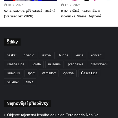
18. 7. 2026
12. 7. 2026
Volejbalová přátelská utkání
Kdo štěká, nekouše =
(Varnsdorf 2026)
novinka Marie Rejfové
Štítky
basket
divadlo
festival
hudba
kniha
koncert
Krásná Lípa
Loreta
muzeum
přednáška
představení
Rumburk
sport
Varnsdorf
výstava
Česká Lípa
Šluknov
škola
Nejnovější příspěvky
Objevte tajemství lesního adjunkta Ferdinanda Náhlíka