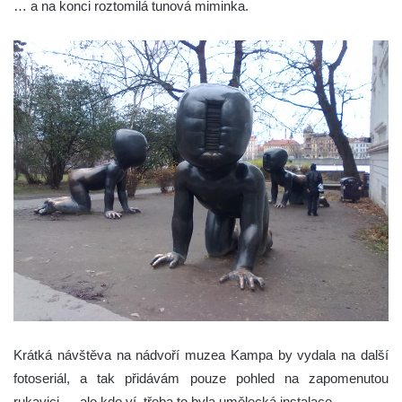
… a na konci roztomilá tunová miminka.
Krátká návštěva na nádvoří muzea Kampa by vydala na další
fotoseriál, a tak přidávám pouze pohled na zapomenutou
rukavici … ale kdo ví, třeba to byla umělecká instalace.