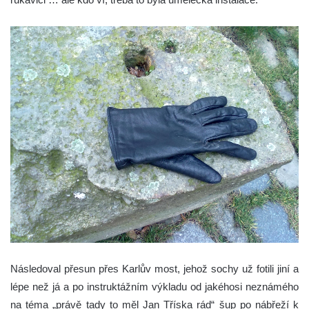
Následoval přesun přes Karlův most, jehož sochy už fotili jiní a
lépe než já a po instruktážním výkladu od jakéhosi neznámého
na téma „právě tady to měl Jan Tříska rád“ šup po nábřeží k