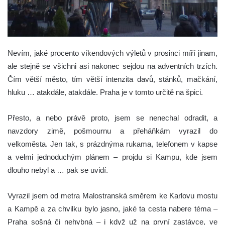
Nevím, jaké procento víkendových výletů v prosinci míří jinam,
ale stejně se všichni asi nakonec sejdou na adventních trzích.
Čím větší město, tím větší intenzita davů, stánků, mačkání,
hluku … atakdále, atakdále. Praha je v tomto určitě na špici.
Přesto, a nebo právě proto, jsem se nenechal odradit, a
navzdory zimě, pošmournu a přeháňkám vyrazil do
velkoměsta. Jen tak, s prázdnýma rukama, telefonem v kapse
a velmi jednoduchým plánem – projdu si Kampu, kde jsem
dlouho nebyl a … pak se uvidí.
Vyrazil jsem od metra Malostranská směrem ke Karlovu mostu
a Kampě a za chvilku bylo jasno, jaké ta cesta nabere téma –
Praha sošná či nehybná – i když už na první zastávce, ve