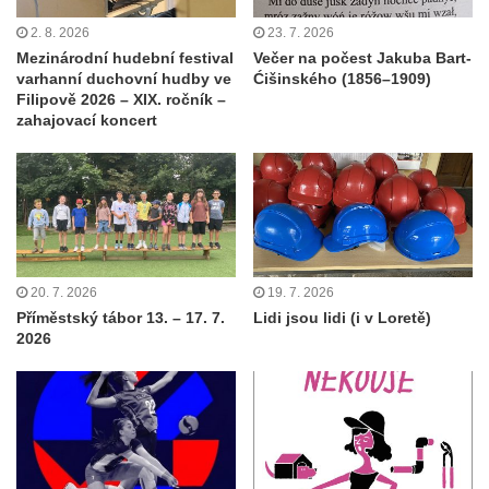
2. 8. 2026
23. 7. 2026
Mezinárodní hudební festival
Večer na počest Jakuba Bart-
varhanní duchovní hudby ve
Ćišinského (1856–1909)
Filipově 2026 – XIX. ročník –
zahajovací koncert
20. 7. 2026
19. 7. 2026
Příměstský tábor 13. – 17. 7.
Lidi jsou lidi (i v Loretě)
2026