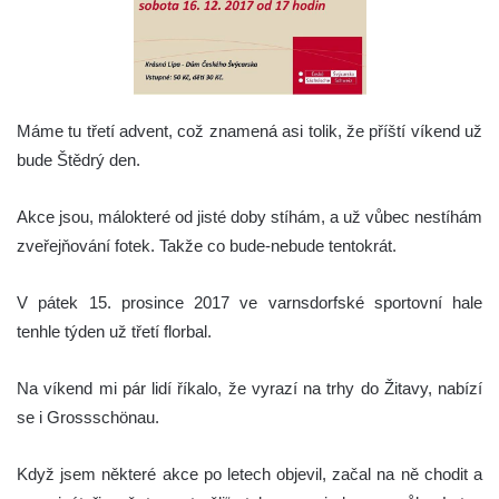
Máme tu třetí advent, což znamená asi tolik, že příští víkend už
bude Štědrý den.
Akce jsou, málokteré od jisté doby stíhám, a už vůbec nestíhám
zveřejňování fotek. Takže co bude-nebude tentokrát.
V pátek 15. prosince 2017 ve varnsdorfské sportovní hale
tenhle týden už třetí florbal.
Na víkend mi pár lidí říkalo, že vyrazí na trhy do Žitavy, nabízí
se i Grossschönau.
Když jsem některé akce po letech objevil, začal na ně chodit a