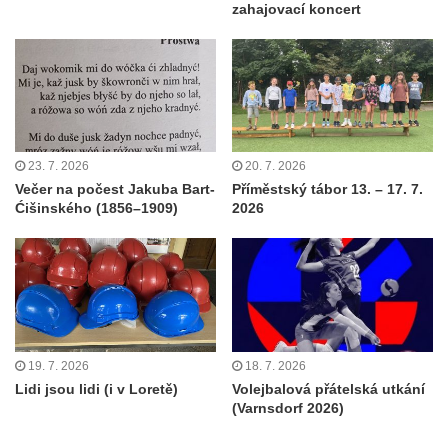
zahajovací koncert
23. 7. 2026
20. 7. 2026
Večer na počest Jakuba Bart-
Příměstský tábor 13. – 17. 7.
Ćišinského (1856–1909)
2026
19. 7. 2026
18. 7. 2026
Lidi jsou lidi (i v Loretě)
Volejbalová přátelská utkání
(Varnsdorf 2026)