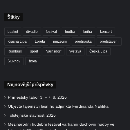
Štítky
basket
divadlo
festival
hudba
kniha
koncert
Krásná Lípa
Loreta
muzeum
přednáška
představení
Rumburk
sport
Varnsdorf
výstava
Česká Lípa
Šluknov
škola
Nejnovější příspěvky
Příměstský tábor 3. – 7. 8. 2026
Objevte tajemství lesního adjunkta Ferdinanda Náhlíka
Tolštejnské slavnosti 2026
Mezinárodní hudební festival varhanní duchovní hudby ve