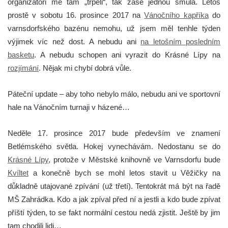
organizátoři mě tam „trpěli“, tak zase jednou smůla. Letos
prostě v sobotu 16. prosince 2017 na
Vánočního kapříka
do
varnsdorfského bazénu nemohu, už jsem měl tenhle týden
výjimek víc než dost. A nebudu ani
na letošním posledním
basketu
. A nebudu schopen ani vyrazit do Krásné Lípy na
rozjímání
. Nějak mi chybí dobrá vůle.
Páteční update – aby toho nebylo málo, nebudu ani ve sportovní
hale na Vánočním turnaji v házené…
Neděle 17. prosince 2017 bude především ve znamení
Betlémského světla. Hokej vynechávám. Nedostanu se do
Krásné Lípy
, protože v Městské knihovně ve Varnsdorfu bude
Kvíltet
a konečně bych se mohl letos stavit u Věžičky na
důkladně utajované zpívání (už třetí). Tentokrát má být na řadě
MŠ Zahrádka. Kdo a jak zpíval před ní a jestli a kdo bude zpívat
příští týden, to se fakt normální cestou nedá zjistit. Ještě by jim
tam chodili lidi…