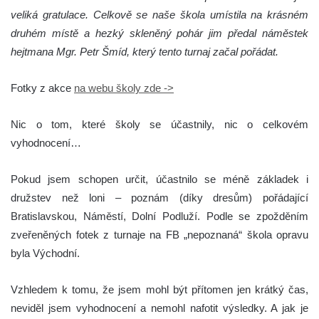
veliká gratulace. Celkově se naše škola umístila na krásném
druhém místě a hezký skleněný pohár jim předal náměstek
hejtmana Mgr. Petr Šmíd, který tento turnaj začal pořádat.
Fotky z akce
na webu školy zde ->
Nic o tom, které školy se účastnily, nic o celkovém
vyhodnocení…
Pokud jsem schopen určit, účastnilo se méně základek i
družstev než loni – poznám (díky dresům) pořádající
Bratislavskou, Náměstí, Dolní Podluží. Podle se zpožděním
zveřeněných fotek z turnaje na FB „nepoznaná“ škola opravu
byla Východní.
Vzhledem k tomu, že jsem mohl být přítomen jen krátký čas,
neviděl jsem vyhodnocení a nemohl nafotit výsledky. A jak je