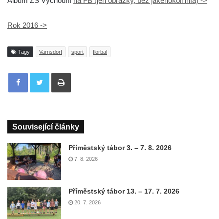
Album ZS Východní
na FB (jen obrázky, bez jakéhokoli infa) ->
Rok 2016 ->
Tagy
Varnsdorf
sport
florbal
Tisknout
Související články
Příměstský tábor 3. – 7. 8. 2026
7. 8. 2026
Příměstský tábor 13. – 17. 7. 2026
20. 7. 2026