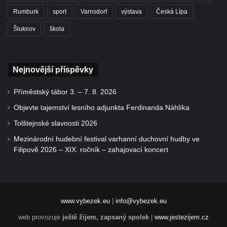
Rumburk
sport
Varnsdorf
výstava
Česká Lípa
Šluknov
škola
Nejnovější příspěvky
Příměstský tábor 3. – 7. 8. 2026
Objevte tajemství lesního adjunkta Ferdinanda Náhlíka
Tolštejnské slavnosti 2026
Mezinárodní hudební festival varhanní duchovní hudby ve
Filipově 2026 – XIX. ročník – zahajovací koncert
www.vybezek.eu
|
info@vybezek.eu
web provozuje
ještě žijem, zapsaný spolek
|
www.jestezijem.cz