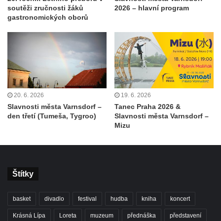
soutěži zručnosti žáků
2026 – hlavní program
gastronomických oborů
20. 6. 2026
19. 6. 2026
Slavnosti města Varnsdorf –
Tanec Praha 2026 &
den třetí (Tumeša, Tygroo)
Slavnosti města Varnsdorf –
Mizu
Štítky
basket
divadlo
festival
hudba
kniha
koncert
Krásná Lípa
Loreta
muzeum
přednáška
představení