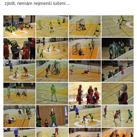
zjistit, nemám nejmenší tušení…