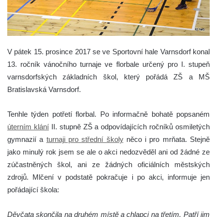
V pátek 15. prosince 2017 se ve Sportovní hale Varnsdorf konal
13. ročník vánočního turnaje ve florbale určený pro I. stupeň
varnsdorfských základních škol
, který pořádá ZŠ a MŠ
Bratislavská Varnsdorf.
Tenhle týden potřetí florbal. Po informačně bohatě popsaném
úterním klání
II. stupně ZŠ a odpovídajících ročníků osmiletých
gymnazií a
turnaji pro střední školy
něco i pro mrňata. Stejně
jako minulý rok jsem se ale o akci nedozvěděl ani od žádné ze
zúčastněných škol, ani ze žádných oficiálních městských
zdrojů. Mlčení v podstatě pokračuje i po akci, informuje jen
pořádající škola:
Děvčata skončila na druhém místě a chlapci na třetím. Patří jim