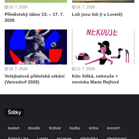
20. 7. 2026
19. 7. 2026
Příměstský tábor 13. – 17. 7.
Lidi jsou lidi (i v Loretě)
2026
18. 7. 2026
12. 7. 2026
Volejbalová přátelská utkání
Kdo štěká, nekouše =
(Varnsdorf 2026)
novinka Marie Rejfové
Štítky
basket
divadlo
festival
hudba
kniha
koncert
Krásná Lípa
Loreta
muzeum
přednáška
představení