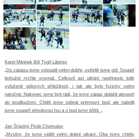
Karel Mlejnek Bílí Tygři Liberec
„Do zápasu jsme vstoupili velmi dobře, vstřelili jsme gól. Soupeř
bohužel rychle srovnal. Celkově asi utkání nepřineslo tolik
vyloženě gólových příležitostí, i tak ale bylo fyzicky velmi
náročné. Nakonec jsme byli rádi, že jsme zápas dotáhli alespoň
do prodloužení. Chtěli jsme sebrat prémiový bod, ale nabídli
jsme soupeři přesilovou hru a o bod jsme přišli. „
Jan Šťastný Piráti Chomutov
„Myslím, že jsme viděli velmi dobré utkání. Oba týmy chtěly