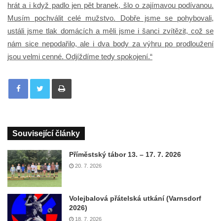
hrát a i když padlo jen pět branek, šlo o zajímavou podívanou.
Musím pochválit celé mužstvo. Dobře jsme se pohybovali,
ustáli jsme tlak domácích a měli jsme i šanci zvítězit, což se
nám sice nepodařilo, ale i dva body za výhru po prodloužení
jsou velmi cenné. Odjíždíme tedy spokojení.“
Tisknout
Související články
Příměstský tábor 13. – 17. 7. 2026
20. 7. 2026
Volejbalová přátelská utkání (Varnsdorf
2026)
18. 7. 2026