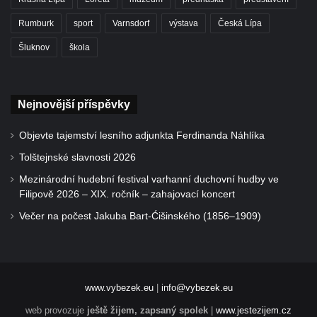
Rumburk
sport
Varnsdorf
výstava
Česká Lípa
Šluknov
škola
Nejnovější příspěvky
Objevte tajemství lesního adjunkta Ferdinanda Náhlíka
Tolštejnské slavnosti 2026
Mezinárodní hudební festival varhanní duchovní hudby ve
Filipově 2026 – XIX. ročník – zahajovací koncert
Večer na počest Jakuba Bart-Ćišinského (1856–1909)
www.vybezek.eu
|
info@vybezek.eu
web provozuje
ještě žijem, zapsaný spolek
|
www.jestezijem.cz