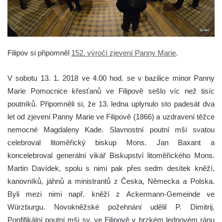
Filipov si připomněl
152. výročí zjevení Panny Marie
.
V sobotu 13. 1. 2018 ve 4.00 hod. se v bazilice minor Panny
Marie Pomocnice křesťanů ve Filipově sešlo víc než tisíc
poutníků. Připomněli si, že 13. ledna uplynulo sto padesát dva
let od zjevení Panny Marie ve Filipově (1866) a uzdravení těžce
nemocné Magdaleny Kade. Slavnostní poutní mši svatou
celebroval litoměřický biskup Mons. Jan Baxant a
koncelebroval generální vikář Biskupství litoměřického Mons.
Martin Davídek, spolu s nimi pak přes sedm desítek kněží,
kanovníků, jáhnů a ministrantů z Česka, Německa a Polska.
Byli mezi nimi např. kněží z Ackermann-Gemeinde ve
Würzburgu. Novokněžské požehnání udělil P. Dimitrij.
Ponfifikální poutní mši sv. ve Filipově v brzkém lednovém ránu