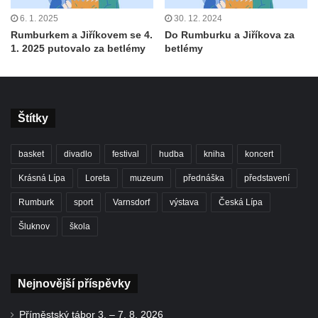
6. 1. 2025
30. 12. 2024
Rumburkem a Jiříkovem se 4.
Do Rumburku a Jiříkova za
1. 2025 putovalo za betlémy
betlémy
Štítky
basket
divadlo
festival
hudba
kniha
koncert
Krásná Lípa
Loreta
muzeum
přednáška
představení
Rumburk
sport
Varnsdorf
výstava
Česká Lípa
Šluknov
škola
Nejnovější příspěvky
Příměstský tábor 3. – 7. 8. 2026