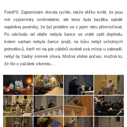
FotoPS: Zapomínám docela rychle, takže těžko tvrdit, že jsou
mé vzpomínky směrodatné, ale letos byla bazilika natolik
naplněna poutníky, že byl problém se v jejím nitru přemísťovat.
Po odchodu od oltáře nebyla šance se vrátit zpět dopředu,
kolem varhan nebyla šance projít, na kůru nebýt ochotných
jednotlivců, kteří mi na pár záběrů uvolnili svá místa u zábradlí,
nebyl by žádný snímek shora. Možná vlídné počasí, možná to,
že šlo o začátek víkendu…