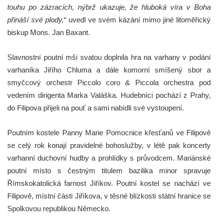
touhu po zázracích, nýbrž ukazuje, že hluboká víra v Boha
přináší své plody,
“ uvedl ve svém kázání mimo jiné litoměřický
biskup Mons. Jan Baxant.
Slavnostní poutní mši svatou doplnila hra na varhany v podání
varhaníka Jiřího Chluma a dále komorní smíšený sbor a
smyčcový orchestr Piccolo coro & Piccola orchestra pod
vedením dirigenta Marka Valáška. Hudebníci pochází z Prahy,
do Filipova přijeli na pouť a sami nabídli své vystoupení.
Poutním kostele Panny Marie Pomocnice křesťanů ve Filipově
se celý rok konají pravidelné bohoslužby, v létě pak koncerty
varhanní duchovní hudby a prohlídky s průvodcem. Mariánské
poutní místo s čestným titulem bazilika minor spravuje
Římskokatolická farnost Jiříkov. Poutní kostel se nachází ve
Filipově, místní části Jiříkova, v těsné blízkosti státní hranice se
Spolkovou republikou Německo.