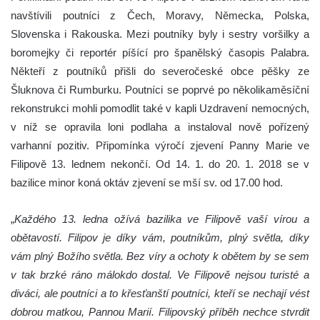
navštívili poutníci z Čech, Moravy, Německa, Polska,
Slovenska i Rakouska. Mezi poutníky byly i sestry voršilky a
boromejky či reportér píšící pro španělský časopis Palabra.
Někteří z poutníků přišli do severočeské obce pěšky ze
Šluknova či Rumburku. Poutníci se poprvé po několikaměsíční
rekonstrukci mohli pomodlit také v kapli Uzdravení nemocných,
v níž se opravila loni podlaha a instaloval nově pořízený
varhanní pozitiv. Připomínka výročí zjevení Panny Marie ve
Filipově 13. lednem nekončí. Od 14. 1. do 20. 1. 2018 se v
bazilice minor koná oktáv zjevení se mší sv. od 17.00 hod.
„
Každého 13. ledna ožívá bazilika ve Filipově vaší vírou a
obětavostí. Filipov je díky vám, poutníkům, plný světla, díky
vám plný Božího světla. Bez víry a ochoty k obětem by se sem
v tak brzké ráno málokdo dostal. Ve Filipově nejsou turisté a
diváci, ale poutníci a to křesťanští poutníci, kteří se nechají vést
dobrou matkou, Pannou Marií. Filipovský příběh nechce stvrdit