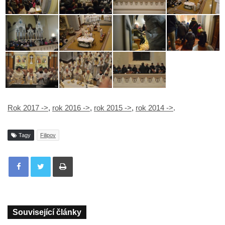
Rok 2017 ->
,
rok 2016 ->
,
rok 2015 ->
,
rok 2014 ->
.
Tagy
Filipov
Tisknout
Související články