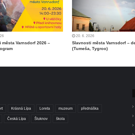
026
20. 6. 2026
i města Varnsdorf 2026 –
Slavnosti města Varnsdorf – de
rogram
(Tumeša, Tygroo)
rt
Krásná Lípa
Loreta
muzeum
přednáška
Česká Lípa
Šluknov
škola