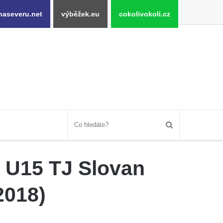
naseveru.net
výběžek.eu
cokolivokoli.cz
ě U15 TJ Slovan
2018)