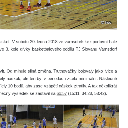
asket. V sobotu 20. ledna 2018 ve varnsdorfské sportovní hale
ve 3. kole dívky basketbalového oddílu TJ Slovanu Varnsdorf
ivit. Od
minule
silná změna. Trutnovačky bojovaly jako lvice a
žely náskok, ale ten byl v periodách zcela minimální. Následně
ely 10 bodů, aby zase vzápětí náskok ztratily. A tak několikrát
onečný výsledek se zastavil na
69:57
(15:11, 34:29, 53:42).