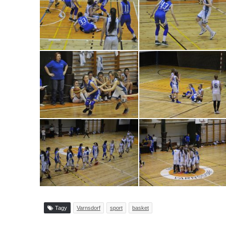
Tagy
Varnsdorf
sport
basket