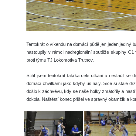
Tentokrát o víkendu na domácí půdě jen jeden jediný b
nastoupily v rámci nadregionální soutěže skupiny C1 
proti týmu TJ Lokomotiva Trutnov.
Stihl jsem tentokrát takřka celé utkání a nestačil se d
domácí chvilkami jako kdyby usínaly. Sice si stále dr
došlo k záchvěvu, kdy se naše holky zmátořily a nastříl
dokola. Naštěstí konec přišel ve správný okamžik a k