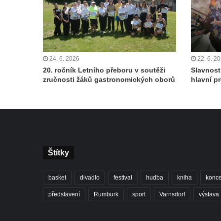
24. 6. 2026
22. 6. 2
20. ročník Letního přeboru v soutěži
Slavnost
zručnosti žáků gastronomických oborů
hlavní p
Štítky
basket
divadlo
festival
hudba
kniha
konce
představení
Rumburk
sport
Varnsdorf
výstava