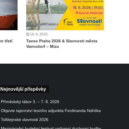
19. 6. 2026
n třetí
Tanec Praha 2026 & Slavnosti města
Varnsdorf – Mizu
Nejnovější příspěvky
Příměstský tábor 3. – 7. 8. 2026
Objevte tajemství lesního adjunkta Ferdinanda Náhlíka
Tolštejnské slavnosti 2026
Mezinárodní hudební festival varhanní duchovní hudby