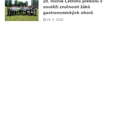
20. ročník Letního přeboru v
soutěži zručnosti žáků
gastronomických oborů
24. 6. 2026