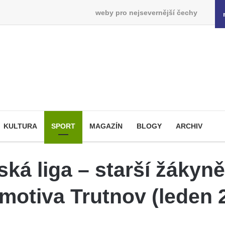
weby pro nejsevernější čechy
KULTURA
SPORT
MAGAZÍN
BLOGY
ARCHIV
ká liga – starší žákyn
motiva Trutnov (leden 