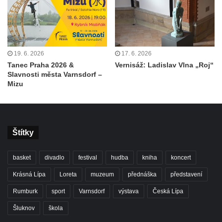
19. 6. 2026
17. 6. 2026
Tanec Praha 2026 &
Vernisáž: Ladislav Vlna „Roj“
Slavnosti města Varnsdorf –
Mizu
Štítky
basket
divadlo
festival
hudba
kniha
koncert
Krásná Lípa
Loreta
muzeum
přednáška
představení
Rumburk
sport
Varnsdorf
výstava
Česká Lípa
Šluknov
škola