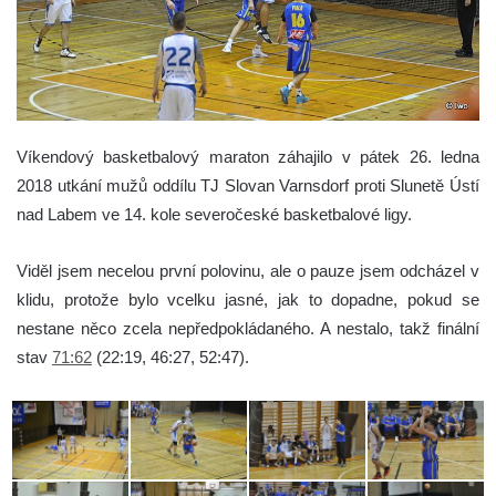
Víkendový basketbalový maraton záhajilo v pátek 26. ledna
2018 utkání mužů oddílu TJ Slovan Varnsdorf proti Slunetě Ústí
nad Labem ve 14. kole severočeské basketbalové ligy.
Viděl jsem necelou první polovinu, ale o pauze jsem odcházel v
klidu, protože bylo vcelku jasné, jak to dopadne, pokud se
nestane něco zcela nepředpokládaného. A nestalo, takž finální
stav
71:62
(22:19, 46:27, 52:47).