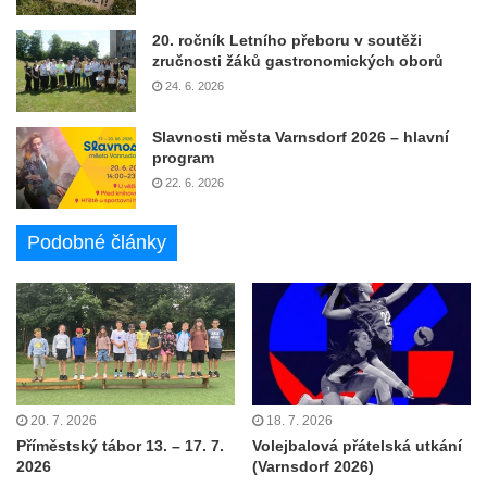
20. ročník Letního přeboru v soutěži
zručnosti žáků gastronomických oborů
24. 6. 2026
Slavnosti města Varnsdorf 2026 – hlavní
program
22. 6. 2026
Podobné články
20. 7. 2026
18. 7. 2026
Příměstský tábor 13. – 17. 7.
Volejbalová přátelská utkání
2026
(Varnsdorf 2026)