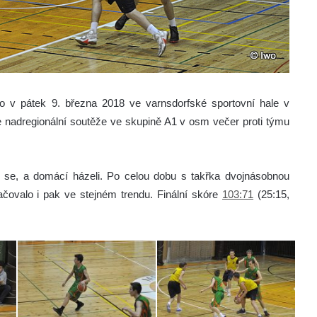
lo v pátek 9. března 2018 ve varnsdorfské sportovní hale v
e nadregionální soutěže ve skupině A1 v osm večer proti týmu
žil se, a domácí házeli. Po celou dobu s takřka dvojnásobnou
račovalo i pak ve stejném trendu. Finální skóre
103:71
(25:15,