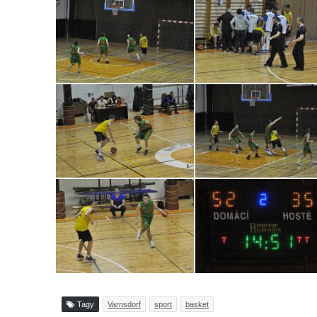
Tagy
Varnsdorf
sport
basket