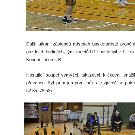
Další utkání zástupců místních basketbalistů proběh
pozdních hodinách, tým kadetů U17 nastoupil v 1. kol
Kondoři Liberec B.
Hostující soupeř vymýšel, taktizoval, kličkoval, sna
převahou. Byl jsem jen první půli, ale zjevně se pok
52:35, 78:52).