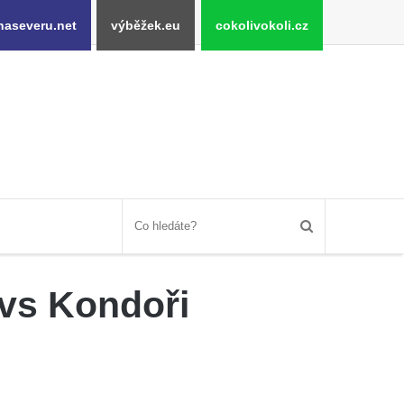
naseveru.net
výběžek.eu
cokolivokoli.cz
 vs Kondoři