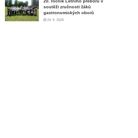
20. ročník Letního přeboru v
soutěži zručnosti žáků
gastronomických oborů
24. 6. 2026