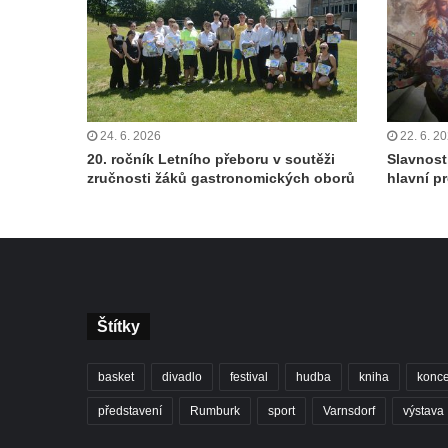
24. 6. 2026
22. 6. 2
20. ročník Letního přeboru v soutěži
Slavnost
zručnosti žáků gastronomických oborů
hlavní p
Štítky
basket
divadlo
festival
hudba
kniha
konce
představení
Rumburk
sport
Varnsdorf
výstava