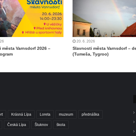
026
20. 6. 2026
i města Varnsdorf 2026 –
Slavnosti města Varnsdorf – de
rogram
(Tumeša, Tygroo)
rt
Krásná Lípa
Loreta
muzeum
přednáška
Česká Lípa
Šluknov
škola