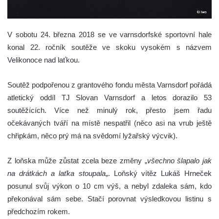
V sobotu 24. března 2018 se ve varnsdorfské sportovní hale
konal 22. ročník soutěže ve skoku vysokém s názvem
Velikonoce nad laťkou.
Soutěž podpořenou z grantového fondu města Varnsdorf pořádá
atletický oddíl TJ Slovan Varnsdorf a letos dorazilo 53
soutěžících. Více než minulý rok, přesto jsem řadu
očekávaných tváří na místě nespatřil (něco asi na vrub ještě
chřipkám, něco prý má na svědomí lyžařský výcvik).
Z loňska může zůstat zcela beze změny „
všechno šlapalo jak
na drátkách a laťka stoupala
„. Loňský vítěz Lukáš Hrneček
posunul svůj výkon o 10 cm výš, a nebyl zdaleka sám, kdo
překonával sám sebe. Stačí porovnat výsledkovou listinu s
předchozím rokem.