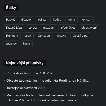
Štítky
basket
divadlo
festival
hudba
kniha
koncert
Krásná Lípa
Loreta
muzeum
přednáška
představení
Rumburk
sport
Varnsdorf
výstava
Česká Lípa
Šluknov
škola
Nejnovější příspěvky
Příměstský tábor 3. – 7. 8. 2026
Objevte tajemství lesního adjunkta Ferdinanda Náhlíka
Tolštejnské slavnosti 2026
Mezinárodní hudební festival varhanní duchovní hudby ve
Filipově 2026 – XIX. ročník – zahajovací koncert