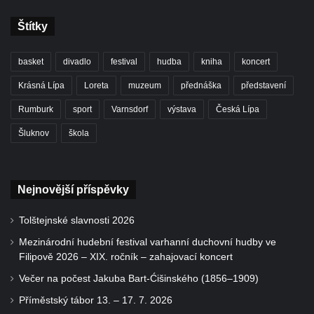
Štítky
basket
divadlo
festival
hudba
kniha
koncert
Krásná Lípa
Loreta
muzeum
přednáška
představení
Rumburk
sport
Varnsdorf
výstava
Česká Lípa
Šluknov
škola
Nejnovější příspěvky
Tolštejnské slavnosti 2026
Mezinárodní hudební festival varhanní duchovní hudby ve
Filipově 2026 – XIX. ročník – zahajovací koncert
Večer na počest Jakuba Bart-Ćišinského (1856–1909)
Příměstský tábor 13. – 17. 7. 2026