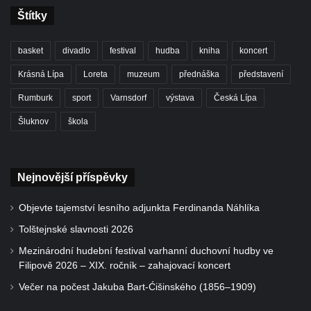
Štítky
basket
divadlo
festival
hudba
kniha
koncert
Krásná Lípa
Loreta
muzeum
přednáška
představení
Rumburk
sport
Varnsdorf
výstava
Česká Lípa
Šluknov
škola
Nejnovější příspěvky
Objevte tajemství lesního adjunkta Ferdinanda Náhlíka
Tolštejnské slavnosti 2026
Mezinárodní hudební festival varhanní duchovní hudby ve
Filipově 2026 – XIX. ročník – zahajovací koncert
Večer na počest Jakuba Bart-Ćišinského (1856–1909)