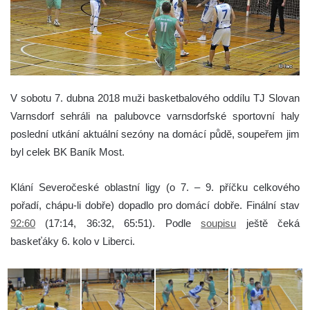
V sobotu 7. dubna 2018 muži basketbalového oddílu TJ Slovan
Varnsdorf sehráli
na palubovce varnsdorfské sportovní haly
poslední utkání aktuální sezóny na domácí půdě
, soupeřem jim
byl celek BK Baník Most.
Klání Severočeské oblastní ligy (o 7. – 9. příčku celkového
pořadí, chápu-li dobře) dopadlo pro domácí dobře. Finální stav
92:60
(17:14, 36:32, 65:51). Podle
soupisu
ještě čeká
baskeťáky 6. kolo v Liberci.