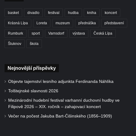
basket
divadlo
festival
hudba
kniha
koncert
Krásná Lípa
Loreta
muzeum
přednáška
představení
Rumburk
sport
Varnsdorf
výstava
Česká Lípa
Šluknov
škola
Nejnovější příspěvky
Objevte tajemství lesního adjunkta Ferdinanda Náhlíka
Tolštejnské slavnosti 2026
Mezinárodní hudební festival varhanní duchovní hudby ve
Filipově 2026 – XIX. ročník – zahajovací koncert
Večer na počest Jakuba Bart-Ćišinského (1856–1909)