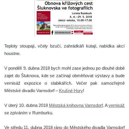
Teploty stoupají, včely bzučí, zahrádkáři kutají, nabídka akcí
houstne.
V pondělí 9. dubna 2018 bych mohl zase jednou po dlouhé době
zajet do Šluknova, kde se začínají obměňovat výstavy a bude
vernisáž expozice o slabikářích. Večer pak samozřejmě
Městské divadlo Varnsdorf –
Krušné Hory
!
V úterý 10. dubna 2018
Městská knihovna Varnsdorf
. A
vernisáž
se zpíváním v Rumburku.
Ve středu 11. dubna 2018 ráno do Městského divadla Varnsdorf