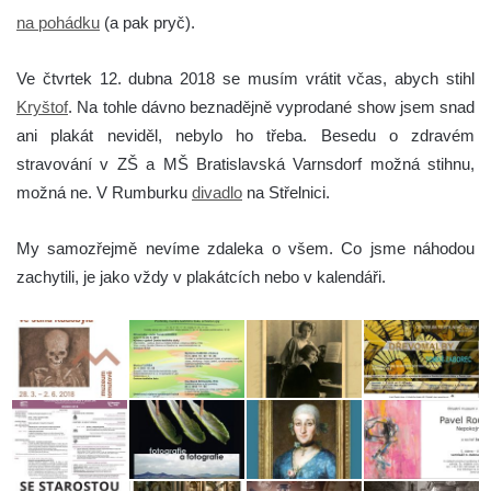
na pohádku
(a pak pryč).
Ve čtvrtek 12. dubna 2018 se musím vrátit včas, abych stihl
Kryštof
. Na tohle dávno beznadějně vyprodané show jsem snad
ani plakát neviděl, nebylo ho třeba. Besedu o zdravém
stravování v ZŠ a MŠ Bratislavská Varnsdorf možná stihnu,
možná ne. V Rumburku
divadlo
na Střelnici.
My samozřejmě nevíme zdaleka o všem. Co jsme náhodou
zachytili, je jako vždy v plakátcích nebo v kalendáři.