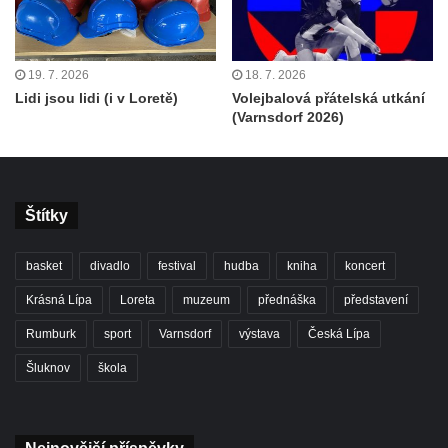
19. 7. 2026
18. 7. 2026
Lidi jsou lidi (i v Loretě)
Volejbalová přátelská utkání
(Varnsdorf 2026)
Štítky
basket
divadlo
festival
hudba
kniha
koncert
Krásná Lípa
Loreta
muzeum
přednáška
představení
Rumburk
sport
Varnsdorf
výstava
Česká Lípa
Šluknov
škola