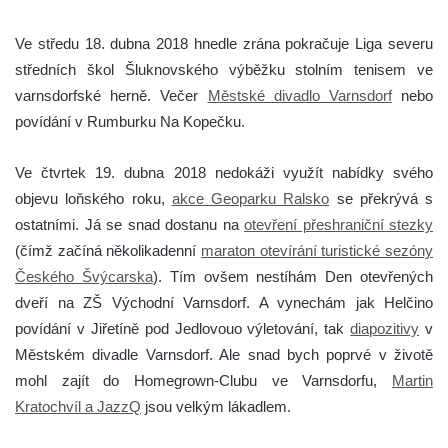
Ve středu 18. dubna 2018 hnedle zrána pokračuje Liga severu
středních škol Šluknovského výběžku stolním tenisem ve
varnsdorfské herně. Večer
Městské divadlo Varnsdorf
nebo
povídání v Rumburku Na Kopečku.
Ve čtvrtek 19. dubna 2018 nedokáži využít nabídky svého
objevu loňského roku,
akce Geoparku Ralsko
se překrývá s
ostatními. Já se snad dostanu na
otevření přeshraniční stezky
(čímž začíná několikadenní
maraton otevírání turistické sezóny
Českého Švýcarska
). Tím ovšem nestíhám Den otevřených
dveří na ZŠ Východní Varnsdorf. A vynechám jak Helčino
povídání
v Jiřetíně pod Jedlovou
o výletování, tak
diapozitivy
v
Městském divadle Varnsdorf. Ale snad bych poprvé v životě
mohl zajít do Homegrown-Clubu ve Varnsdorfu,
Martin
Kratochvíl a JazzQ
jsou velkým lákadlem.