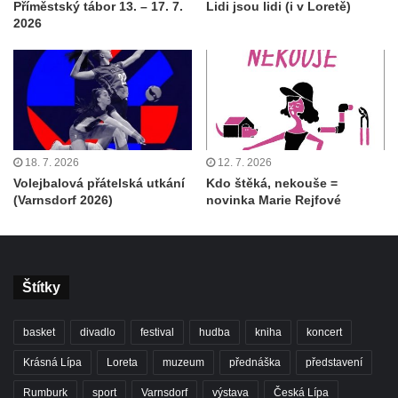
Příměstský tábor 13. – 17. 7.
Lidi jsou lidi (i v Loretě)
2026
18. 7. 2026
12. 7. 2026
Volejbalová přátelská utkání
Kdo štěká, nekouše =
(Varnsdorf 2026)
novinka Marie Rejfové
Štítky
basket
divadlo
festival
hudba
kniha
koncert
Krásná Lípa
Loreta
muzeum
přednáška
představení
Rumburk
sport
Varnsdorf
výstava
Česká Lípa