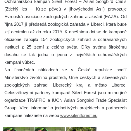
Ochranářskou kampaň Silent Forest – Asian Songbird Crisis
(Ztichlý les – Krize pěvců v jihovýchodní Asii) provozuje
Evropská asociace zoologických zahrad a akvárií (EAZA). Od
října 2017 jí předsedá zoologická zahrada v Liberci, která bude
její centrálou až do roku 2019. K dnešnímu dni se do kampaně
oficiáoně zapojilo 154 zoologických zahrad a ochranářských
institucí z 25 zemí z celého světa. Díky svému širokému
dosahu se tak jedná o jednu z největších ochranářských
kampaní vůbec.
Na finančních nákladech se v České republice podílí
Ministerstvo životního prostředí, Unie českých a slovenských
zoologických zahrad, Liberecký kraj a město Liberec.
Celosvětovými partnery kampaně Silent Forest jsou mimo jiné
organizace TRAFFIC a IUCN Asian Songbird Trade Specialist
Group. Více informací o jednotlivých projektech a partnerech
kampaně naleznete na webu
www.silentforest.eu
.