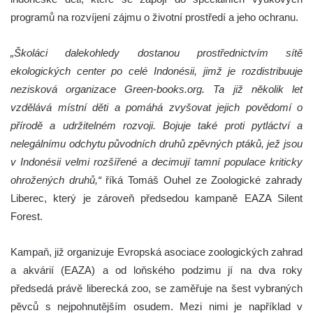
programů na rozvíjení zájmu o životní prostředí a jeho ochranu.
„Školáci dalekohledy dostanou prostřednictvím sítě
ekologických center po celé Indonésii, jimž je rozdistribuuje
nezisková organizace Green-books.org. Ta již několik let
vzdělává místní děti a pomáhá zvyšovat jejich povědomí o
přírodě a udržitelném rozvoji. Bojuje také proti pytláctví a
nelegálnímu odchytu původních druhů zpěvných ptáků, jež jsou
v Indonésii velmi rozšířené a decimují tamní populace kriticky
ohrožených druhů,“
říká Tomáš Ouhel ze Zoologické zahrady
Liberec, který je zároveň předsedou kampaně EAZA Silent
Forest.
Kampaň, již organizuje Evropská asociace zoologických zahrad
a akvárií (EAZA) a od loňského podzimu jí na dva roky
předsedá právě liberecká zoo, se zaměřuje na šest vybraných
pěvců s nejpohnutějším osudem. Mezi nimi je například v