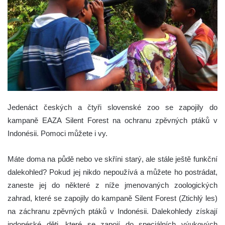
Jedenáct českých a čtyři slovenské zoo se zapojily do
kampaně EAZA Silent Forest na ochranu zpěvných ptáků v
Indonésii. Pomoci můžete i vy.
Máte doma na půdě nebo ve skříni starý, ale stále ještě funkční
dalekohled? Pokud jej nikdo nepoužívá a můžete ho postrádat,
zaneste jej do některé z níže jmenovaných zoologických
zahrad, které se zapojily do kampaně Silent Forest (Ztichlý les)
na záchranu zpěvných ptáků v Indonésii. Dalekohledy získají
indonéské děti, které se zapojí do speciálních výukových