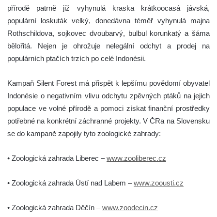
přírodě patrně již vyhynulá kraska krátkoocasá jávská,
populární loskuták velký, donedávna téměř vyhynulá majna
Rothschildova, sojkovec dvoubarvý, bulbul korunkatý a šáma
bělořitá. Nejen je ohrožuje nelegální odchyt a prodej na
populárních ptačích trzích po celé Indonésii.
Kampaň Silent Forest má přispět k lepšímu povědomí obyvatel
Indonésie o negativním vlivu odchytu zpěvných ptáků na jejich
populace ve volné přírodě a pomoci získat finanční prostředky
potřebné na konkrétní záchranné projekty. V ČRa na Slovensku
se do kampaně zapojily tyto zoologické zahrady:
• Zoologická zahrada Liberec –
www.zooliberec.cz
• Zoologická zahrada Ústí nad Labem –
www.zoousti.cz
• Zoologická zahrada Děčín –
www.zoodecin.cz