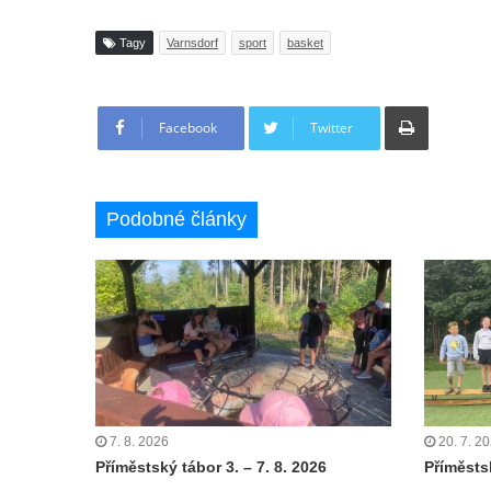
Tagy
Varnsdorf
sport
basket
Tisknout
Facebook
Twitter
Podobné články
7. 8. 2026
20. 7. 2
Příměstský tábor 3. – 7. 8. 2026
Příměstsk