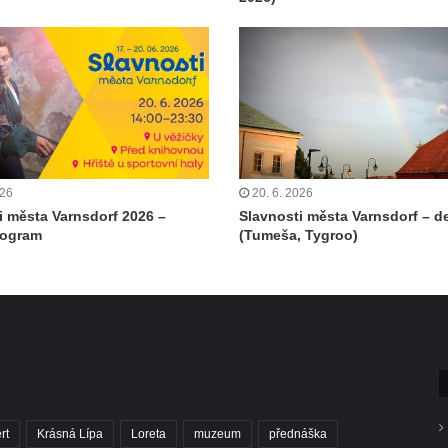
026
20. 6. 2026
i města Varnsdorf 2026 –
Slavnosti města Varnsdorf – de
rogram
(Tumeša, Tygroo)
rt
Krásná Lípa
Loreta
muzeum
přednáška