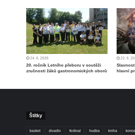
24. 6. 2026
22. 6. 2
20. ročník Letního přeboru v soutěži
Slavnost
zručnosti žáků gastronomických oborů
hlavní p
Štítky
basket
divadlo
festival
hudba
kniha
konce