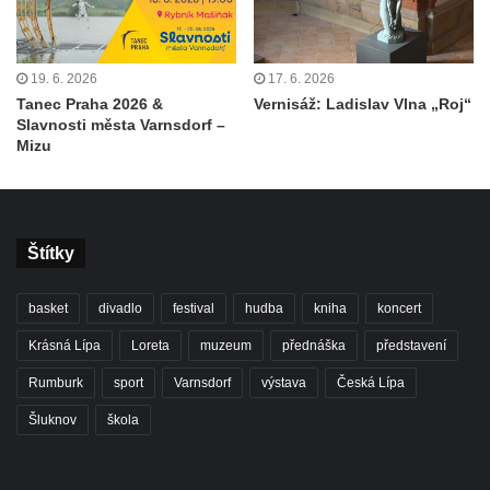
19. 6. 2026
17. 6. 2026
Tanec Praha 2026 &
Vernisáž: Ladislav Vlna „Roj“
Slavnosti města Varnsdorf –
Mizu
Štítky
basket
divadlo
festival
hudba
kniha
koncert
Krásná Lípa
Loreta
muzeum
přednáška
představení
Rumburk
sport
Varnsdorf
výstava
Česká Lípa
Šluknov
škola