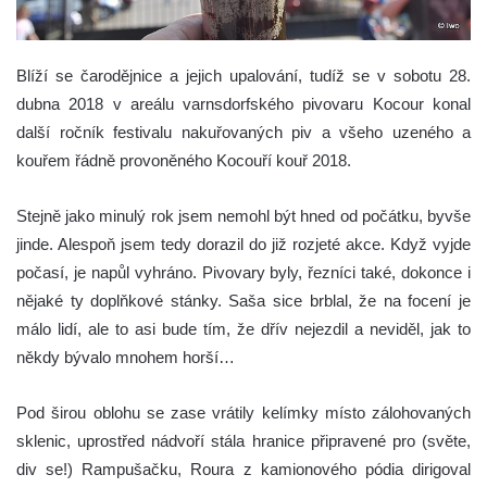
Blíží se čarodějnice a jejich upalování, tudíž se v sobotu 28.
dubna 2018 v areálu varnsdorfského pivovaru Kocour konal
další ročník festivalu nakuřovaných piv a všeho uzeného a
kouřem řádně provoněného Kocouří kouř 2018.
Stejně jako minulý rok jsem nemohl být hned od počátku, byvše
jinde. Alespoň jsem tedy dorazil do již rozjeté akce. Když vyjde
počasí, je napůl vyhráno. Pivovary byly, řezníci také, dokonce i
nějaké ty doplňkové stánky. Saša sice brblal, že na focení je
málo lidí, ale to asi bude tím, že dřív nejezdil a neviděl, jak to
někdy bývalo mnohem horší…
Pod širou oblohu se zase vrátily kelímky místo zálohovaných
sklenic, uprostřed nádvoří stála hranice připravené pro (světe,
div se!) Rampušačku, Roura z kamionového pódia dirigoval