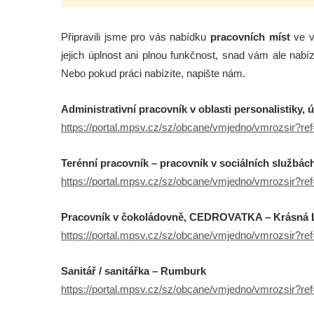
Připravili jsme pro vás nabídku
pracovních míst
ve v
jejich úplnost ani plnou funkčnost, snad vám ale nabí
Nebo pokud práci nabízíte, napište nám.
Administrativní pracovník v oblasti personalistiky,
https://portal.mpsv.cz/sz/obcane/vmjedno/vmrozsir?r
Terénní pracovník – pracovník v sociálních službá
https://portal.mpsv.cz/sz/obcane/vmjedno/vmrozsir?r
Pracovník v čokoládovně, CEDROVATKA – Krásná 
https://portal.mpsv.cz/sz/obcane/vmjedno/vmrozsir?r
Sanitář / sanitářka – Rumburk
https://portal.mpsv.cz/sz/obcane/vmjedno/vmrozsir?r