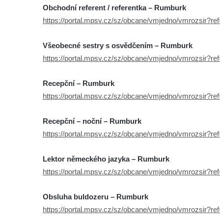
Obchodní referent / referentka – Rumburk
https://portal.mpsv.cz/sz/obcane/vmjedno/vmrozsir?r
Všeobecné sestry s osvědčením – Rumburk
https://portal.mpsv.cz/sz/obcane/vmjedno/vmrozsir?r
Recepční – Rumburk
https://portal.mpsv.cz/sz/obcane/vmjedno/vmrozsir?r
Recepční – noční – Rumburk
https://portal.mpsv.cz/sz/obcane/vmjedno/vmrozsir?r
Lektor německého jazyka – Rumburk
https://portal.mpsv.cz/sz/obcane/vmjedno/vmrozsir?r
Obsluha buldozeru – Rumburk
https://portal.mpsv.cz/sz/obcane/vmjedno/vmrozsir?r