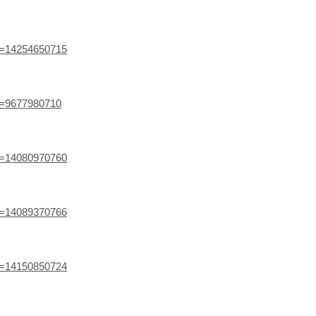
ef=14254650715
ef=9677980710
ef=14080970760
ef=14089370766
ef=14150850724