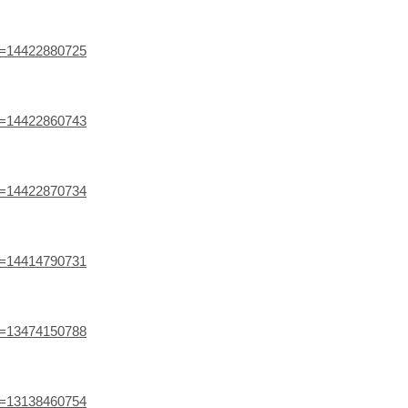
ef=14422880725
ef=14422860743
ef=14422870734
ef=14414790731
ef=13474150788
ef=13138460754