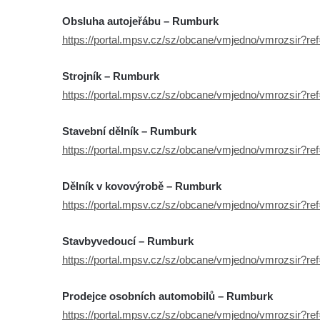
Obsluha autojeřábu – Rumburk
https://portal.mpsv.cz/sz/obcane/vmjedno/vmrozsir?r
Strojník – Rumburk
https://portal.mpsv.cz/sz/obcane/vmjedno/vmrozsir?r
Stavební dělník – Rumburk
https://portal.mpsv.cz/sz/obcane/vmjedno/vmrozsir?r
Dělník v kovovýrobě – Rumburk
https://portal.mpsv.cz/sz/obcane/vmjedno/vmrozsir?r
Stavbyvedoucí – Rumburk
https://portal.mpsv.cz/sz/obcane/vmjedno/vmrozsir?r
Prodejce osobních automobilů – Rumburk
https://portal.mpsv.cz/sz/obcane/vmjedno/vmrozsir?r