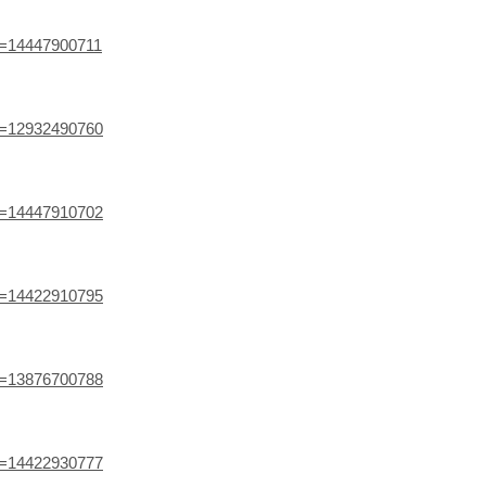
ef=14447900711
ef=12932490760
ef=14447910702
ef=14422910795
ef=13876700788
ef=14422930777