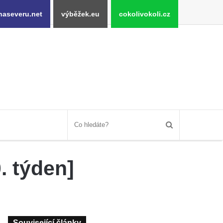
naseveru.net
výběžek.eu
cokolivokoli.cz
. týden]
Související články