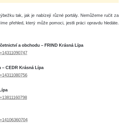
ýbežku tak, jak je nabízejí různé portály. Nemůžeme ručit za
zíme přehled, který může pomoci, jestli práci opravdu hledáte.
 účetnictví a obchodu – FRIND Krásná Lípa
ef=14311090747
ch – CEDR Krásná Lípa
ef=14311080756
Lípa
ef=13811160798
ef=14106360704