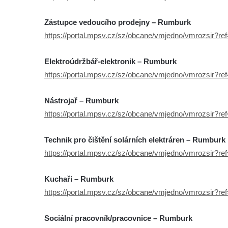
Zástupce vedoucího prodejny – Rumburk
https://portal.mpsv.cz/sz/obcane/vmjedno/vmrozsir?r
Elektroúdržbář-elektronik – Rumburk
https://portal.mpsv.cz/sz/obcane/vmjedno/vmrozsir?r
Nástrojař – Rumburk
https://portal.mpsv.cz/sz/obcane/vmjedno/vmrozsir?r
Technik pro čištění solárních elektráren – Rumburk
https://portal.mpsv.cz/sz/obcane/vmjedno/vmrozsir?r
Kuchaři – Rumburk
https://portal.mpsv.cz/sz/obcane/vmjedno/vmrozsir?r
Sociální pracovník/pracovnice – Rumburk