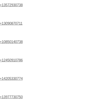
ef=13572930738
ef=13090870711
ef=10850140738
ef=12450910786
ef=14205330774
ef=13977730750