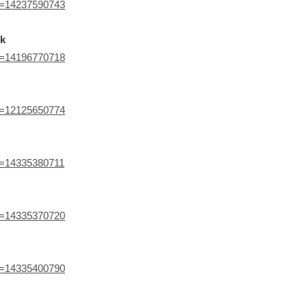
ef=14237590743
rk
ef=14196770718
ef=12125650774
ef=14335380711
ef=14335370720
ef=14335400790