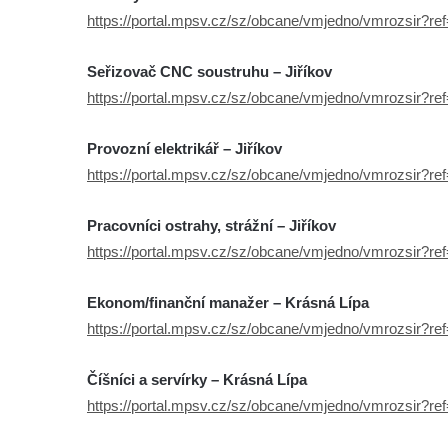
https://portal.mpsv.cz/sz/obcane/vmjedno/vmrozsir?r
Seřizovač CNC soustruhu – Jiříkov
https://portal.mpsv.cz/sz/obcane/vmjedno/vmrozsir?r
Provozní elektrikář – Jiříkov
https://portal.mpsv.cz/sz/obcane/vmjedno/vmrozsir?r
Pracovníci ostrahy, strážní – Jiříkov
https://portal.mpsv.cz/sz/obcane/vmjedno/vmrozsir?r
Ekonom/finanční manažer – Krásná Lípa
https://portal.mpsv.cz/sz/obcane/vmjedno/vmrozsir?r
Číšníci a servírky – Krásná Lípa
https://portal.mpsv.cz/sz/obcane/vmjedno/vmrozsir?r