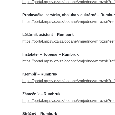
https://portal.mpsv.cz/sz/obcane/vmjedno/vmrozsir?r
Prodavačka, servírka, obsluha v cukrárně – Rumbu
https://portal.mpsv.cz/sz/obcane/vmjedno/vmrozsir?r
Lékárník asistent – Rumburk
https://portal.mpsv.cz/sz/obcane/vmjedno/vmrozsir?r
Instalatér – Topenář – Rumbruk
https://portal.mpsv.cz/sz/obcane/vmjedno/vmrozsir?r
Klempíř – Rumbruk
https://portal.mpsv.cz/sz/obcane/vmjedno/vmrozsir?r
Zámečník – Rumbruk
https://portal.mpsv.cz/sz/obcane/vmjedno/vmrozsir?r
Strážný – Rumburk