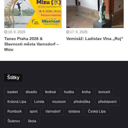
19. 6. 2026
17. 6. 2026
Tanec Praha 2026 &
Vernisáž: Ladislav Vlna „Roj“
Slavnosti města Varnsdorf –
Mizu
Štítky
basket
divadlo
festival
hudba
kniha
koncert
Krásná Lípa
Loreta
muzeum
přednáška
představení
Rumburk
sport
Varnsdorf
výstava
Česká Lípa
Šluknov
škola