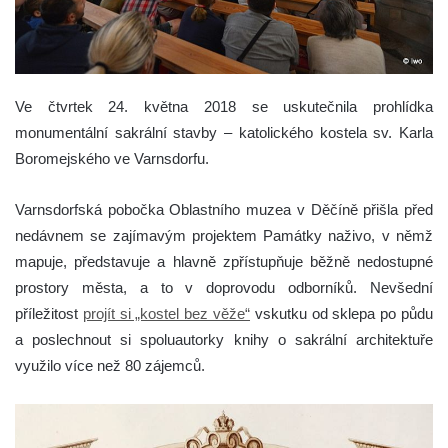
Ve čtvrtek 24. května 2018 se uskutečnila prohlídka
monumentální sakrální stavby – katolického kostela sv. Karla
Boromejského ve Varnsdorfu.
Varnsdorfská pobočka Oblastního muzea v Děčíně přišla před
nedávnem se zajímavým projektem Památky naživo, v němž
mapuje, představuje a hlavně zpřístupňuje běžně nedostupné
prostory města, a to v doprovodu odborníků. Nevšední
příležitost
projít si „kostel bez věže“
vskutku od sklepa po půdu
a poslechnout si spoluautorky knihy o sakrální architektuře
využilo více než 80 zájemců.