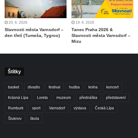
20. 6. 2026
19. 6. 2026
Slavnosti města Varnsdorf –
Tanec Praha 2026 &
den třetí (Tumeša, Tygroo)
Slavnosti města Varnsdorf –
Mizu
Štítky
basket
divadlo
festival
hudba
kniha
koncert
Krásná Lípa
Loreta
muzeum
přednáška
představení
Rumburk
sport
Varnsdorf
výstava
Česká Lípa
Šluknov
škola