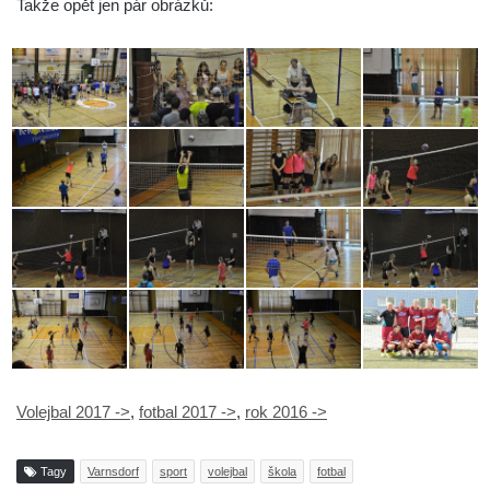
Takže opět jen pár obrázků:
Volejbal 2017 ->
,
fotbal 2017 ->
,
rok 2016 ->
Tagy
Varnsdorf
sport
volejbal
škola
fotbal