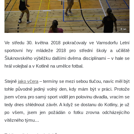
Ve středu 30. května 2018 pokračovaly ve Varnsdorfu Letní
sportovní hry mládeže 2018 pro střední školy a učiliště
Šluknovského výběžku dalšími dvěma disciplínami – v hale se
hrál volejbal a v Kotlině na umělce fotbal.
Stejně
jako včera
– termíny se mezi sebou tlučou, navíc měl být
tohle původně jediný volný den, kdy mám být v práci. Protože
jsem včera pro samý sport viděl jen polovinu divadla, vracím se
tedy dnes shlédnout závěr. A když se dostanu do Kotliny, je už
po všem, jsem jen požádán o fotku zrovna odcházejícího
vítězného týmu…