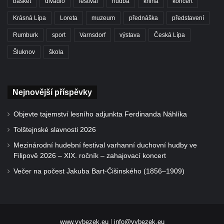
basket
divadlo
festival
hudba
kniha
koncert
Krásná Lípa
Loreta
muzeum
přednáška
představení
Rumburk
sport
Varnsdorf
výstava
Česká Lípa
Šluknov
škola
Nejnovější příspěvky
Objevte tajemství lesního adjunkta Ferdinanda Náhlíka
Tolštejnské slavnosti 2026
Mezinárodní hudební festival varhanní duchovní hudby ve
Filipově 2026 – XIX. ročník – zahajovací koncert
Večer na počest Jakuba Bart-Ćišinského (1856–1909)
www.vybezek.eu
|
info@vybezek.eu