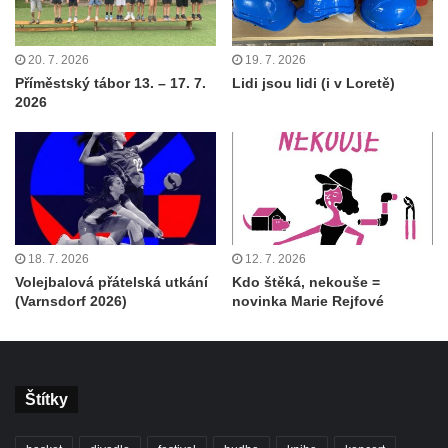
20. 7. 2026
19. 7. 2026
Příměstský tábor 13. – 17. 7.
Lidi jsou lidi (i v Loretě)
2026
18. 7. 2026
12. 7. 2026
Volejbalová přátelská utkání
Kdo štěká, nekouše =
(Varnsdorf 2026)
novinka Marie Rejfové
Štítky