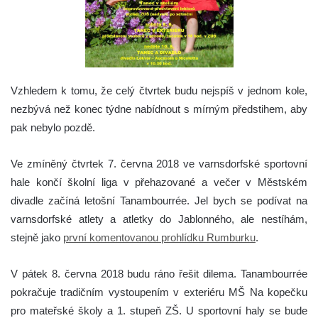
Vzhledem k tomu, že celý čtvrtek budu nejspíš v jednom kole,
nezbývá než konec týdne nabídnout s mírným předstihem, aby
pak nebylo pozdě.
Ve zmíněný čtvrtek 7. června 2018 ve varnsdorfské sportovní
hale končí školní liga v přehazované a večer v Městském
divadle začíná letošní Tanambourrée. Jel bych se podívat na
varnsdorfské atlety a atletky do Jablonného, ale nestíhám,
stejně jako
první komentovanou prohlídku Rumburku
.
V pátek 8. června 2018 budu ráno řešit dilema. Tanambourrée
pokračuje tradičním vystoupením v exteriéru MŠ Na kopečku
pro mateřské školy a 1. stupeň ZŠ. U sportovní haly se bude