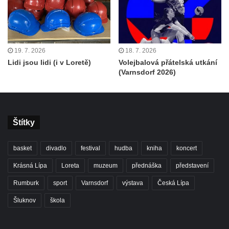
19. 7. 2026
18. 7. 2026
Lidi jsou lidi (i v Loretě)
Volejbalová přátelská utkání
(Varnsdorf 2026)
Štítky
basket
divadlo
festival
hudba
kniha
koncert
Krásná Lípa
Loreta
muzeum
přednáška
představení
Rumburk
sport
Varnsdorf
výstava
Česká Lípa
Šluknov
škola