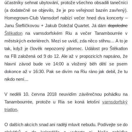
účastníky sehnat ubytování, protože všechno obsadili tanečníci
(a dodatečně se objevilo, že je pro veřejnost bazén zavřený).
Homegrown-Club Varnsdorf nabízí večer hned dva koncerty –
Janu Šteflíčkovou + Jakub Doležal Quartet. Já dám
dopoledne
Štěkatlon
na varnsdorfském Riu a večer Tanambourrée v
městských exteriérech. Mezi se uvidí, zda něco stihnu… A to je
tak, když je člověk nepozorný pitomec. Událost pro Štěkatlon
na FB založená od 9 do 12. Ale až v propozicích napsáno, že
hlavní závod bude ve 14:00 a vložený běh dětí se psem
dokonce až v 16:30. Pak se divím na Riu ráno jak debil, že tu
nikdo není…
V neděli 10. června 2018 neuvidím závěrečnou pohádku na
Tanambourrée, protože u Ria se koná letošní
varnsdorfský
triatlon
.
O dalších akcích snad ani raději mluvit nebudu. Podívejte se do