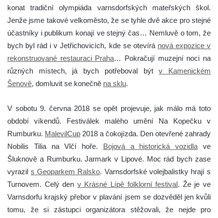
konat tradiční olympiáda varnsdorfských mateřských škol.
Jenže jsme takové velkoměsto, že se tyhle dvě akce pro stejné
účastníky i publikum konají ve stejný čas… Nemluvě o tom, že
bych byl rád i v Jetřichovicích, kde se otevírá
nová expozice v
rekonstruované restauraci Praha
… Pokračují muzejní noci na
různých místech, já bych potřeboval být
v Kamenickém
Šenově
, domluvit se konečně
na sklu
.
V sobotu 9. června 2018 se opět projevuje, jak málo má toto
období víkendů. Festiválek malého umění Na Kopečku v
Rumburku.
MalevilCup
2018 a čokojízda. Den otevřené zahrady
Nobilis Tilia na Vlčí hoře.
Bojová a historická vozidla
ve
Šluknově a Rumburku. Jarmark v Lipové. Moc rád bych zase
vyrazil
s Geoparkem Ralsko
. Varnsdorfské volejbalistky hrají s
Turnovem. Celý den
v Krásné Lípě folklorní festival
. Že je ve
Varnsdorfu krajský přebor v plavání jsem se dozvěděl jen kvůli
tomu, že si zástupci organizátora stěžovali, že nejde pro