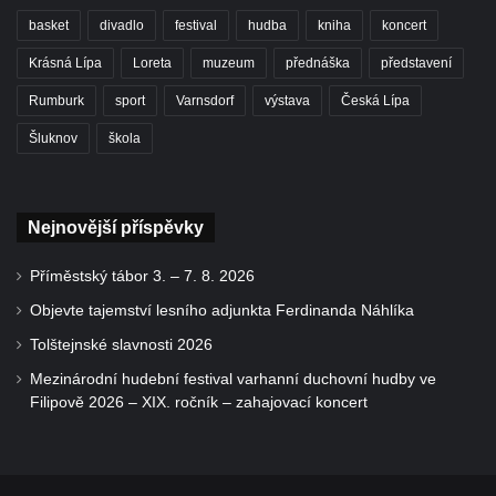
basket
divadlo
festival
hudba
kniha
koncert
Krásná Lípa
Loreta
muzeum
přednáška
představení
Rumburk
sport
Varnsdorf
výstava
Česká Lípa
Šluknov
škola
Nejnovější příspěvky
Příměstský tábor 3. – 7. 8. 2026
Objevte tajemství lesního adjunkta Ferdinanda Náhlíka
Tolštejnské slavnosti 2026
Mezinárodní hudební festival varhanní duchovní hudby ve
Filipově 2026 – XIX. ročník – zahajovací koncert