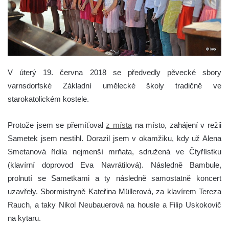
V úterý 19. června 2018 se předvedly pěvecké sbory
varnsdorfské Základní umělecké školy tradičně ve
starokatolickém kostele.
Protože jsem se přemíťoval
z místa
na místo, zahájení v režii
Sametek jsem nestihl. Dorazil jsem v okamžiku, kdy už Alena
Smetanová řídila nejmenší mrňata, sdružená ve Čtyřlístku
(klavírní doprovod Eva Navrátilová). Následně Bambule,
prolnutí se Sametkami a ty následně samostatně koncert
uzavřely. Sbormistryně Kateřina Müllerová, za klavírem Tereza
Rauch, a taky Nikol Neubauerová na housle a Filip Uskokovič
na kytaru.