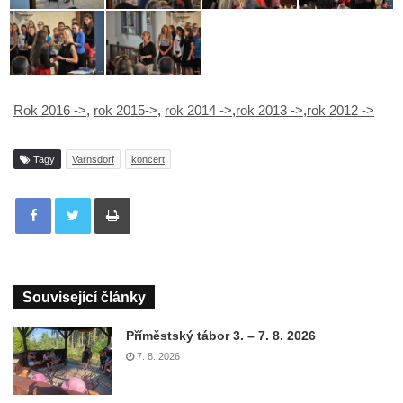
Rok 2016 ->
,
rok 2015->
,
rok 2014 ->
,
rok 2013 ->
,
rok 2012 ->
Tagy
Varnsdorf
koncert
Tisknout
Související články
Příměstský tábor 3. – 7. 8. 2026
7. 8. 2026