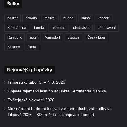
Štítky
basket
divadlo
festival
hudba
kniha
koncert
Krásná Lípa
Loreta
muzeum
přednáška
představení
Rumburk
sport
Varnsdorf
výstava
Česká Lípa
Šluknov
škola
Nejnovější příspěvky
Příměstský tábor 3. – 7. 8. 2026
Objevte tajemství lesního adjunkta Ferdinanda Náhlíka
Tolštejnské slavnosti 2026
Mezinárodní hudební festival varhanní duchovní hudby ve
Filipově 2026 – XIX. ročník – zahajovací koncert