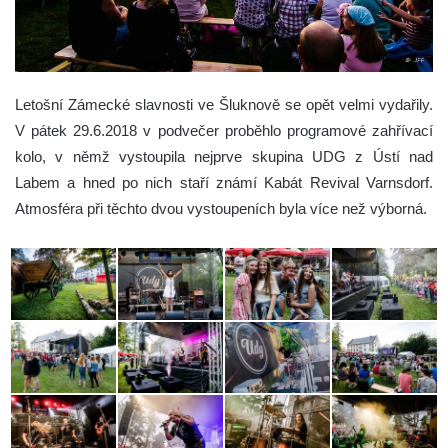
Letošní Zámecké slavnosti ve Šluknově se opět velmi vydařily.
V pátek 29.6.2018 v podvečer proběhlo programové zahřívací
kolo, v němž vystoupila nejprve skupina UDG z Ústí nad
Labem a hned po nich staří známí Kabát Revival Varnsdorf.
Atmosféra při těchto dvou vystoupeních byla více než výborná.