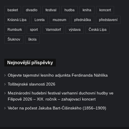
basket
divadlo
festival
hudba
kniha
koncert
Krásná Lípa
Loreta
muzeum
přednáška
představení
Rumburk
sport
Varnsdorf
výstava
Česká Lípa
Šluknov
škola
Nejnovější příspěvky
Objevte tajemství lesního adjunkta Ferdinanda Náhlíka
Tolštejnské slavnosti 2026
Mezinárodní hudební festival varhanní duchovní hudby ve
Filipově 2026 – XIX. ročník – zahajovací koncert
Večer na počest Jakuba Bart-Ćišinského (1856–1909)