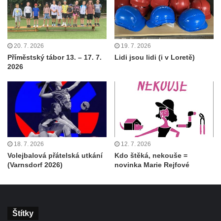
20. 7. 2026
19. 7. 2026
Příměstský tábor 13. – 17. 7.
Lidi jsou lidi (i v Loretě)
2026
18. 7. 2026
12. 7. 2026
Volejbalová přátelská utkání
Kdo štěká, nekouše =
(Varnsdorf 2026)
novinka Marie Rejfové
Štítky