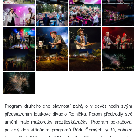
Program druhého dne slavností zahájilo v devět hodin svým
představením loutkové divadlo Rolnička, Potom předvedly své
umění malé mažoretky aroztleskávačky. Program pokračoval
po celý den střídáním programů Řádu Černých rytířů, dobové