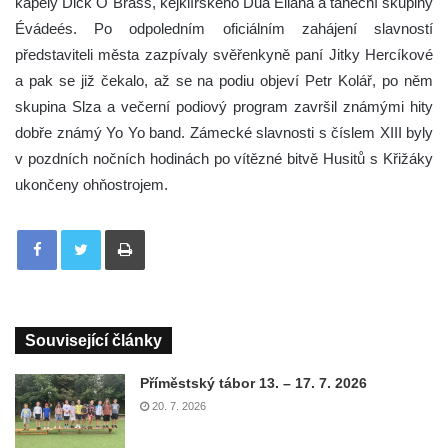
kapely Dick O´Brass, kejklířského Dua Eliana a taneční skupiny
Évádeés. Po odpoledním oficiálním zahájení slavností
představiteli města zazpívaly svěřenkyně paní Jitky Hercíkové
a pak se již čekalo, až se na podiu objeví Petr Kolář, po něm
skupina Slza a večerní podiový program završil známými hity
dobře známý Yo Yo band. Zámecké slavnosti s číslem XIII byly
v pozdních nočních hodinách po vítězné bitvě Husitů s Křižáky
ukončeny ohňostrojem.
Tisknout
Související články
Příměstský tábor 13. – 17. 7. 2026
20. 7. 2026