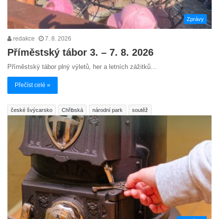
Zprávy
redakce
7. 8. 2026
Příměstský tábor 3. – 7. 8. 2026
Příměstský tábor plný výletů, her a letních zážitků…
Přečíst celé »
české švýcarsko
Chřibská
národní park
soutěž