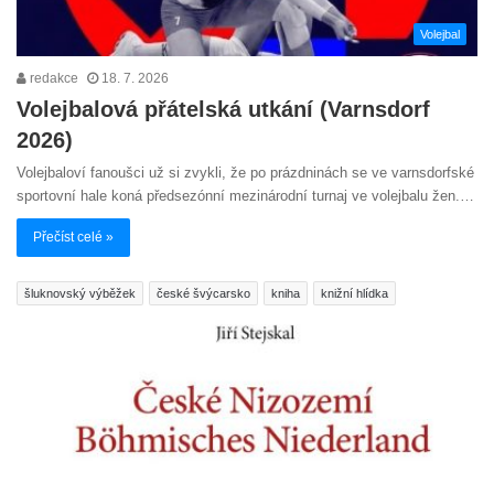
Volejbal
redakce
18. 7. 2026
Volejbalová přátelská utkání (Varnsdorf
2026)
Volejbaloví fanoušci už si zvykli, že po prázdninách se ve varnsdorfské
sportovní hale koná předsezónní mezinárodní turnaj ve volejbalu žen.…
Přečíst celé »
šluknovský výběžek
české švýcarsko
kniha
knižní hlídka