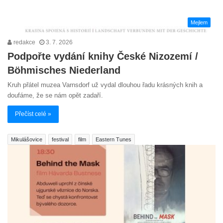
Mejlem
redakce
3. 7. 2026
Podpořte vydání knihy České Nizozemí /
Böhmisches Niederland
Kruh přátel muzea Varnsdorf už vydal dlouhou řadu krásných knih a
doufáme, že se nám opět zadaří.
Přečíst celé »
Mikulášovice
festival
film
Eastern Tunes