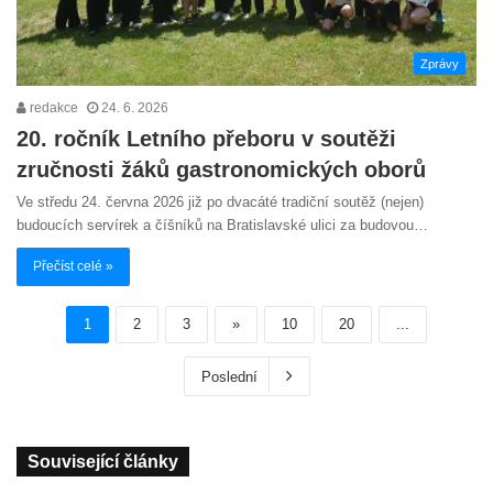
Zprávy
redakce
24. 6. 2026
20. ročník Letního přeboru v soutěži
zručnosti žáků gastronomických oborů
Ve středu 24. června 2026 již po dvacáté tradiční soutěž (nejen)
budoucích servírek a číšníků na Bratislavské ulici za budovou…
Přečíst celé »
1
2
3
»
10
20
...
Poslední
Související články