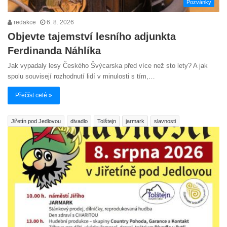
Pozvánky
redakce
6. 8. 2026
Objevte tajemství lesního adjunkta
Ferdinanda Náhlíka
Jak vypadaly lesy Českého Švýcarska před více než sto lety? A jak
spolu souvisejí rozhodnutí lidí v minulosti s tím,…
Přečíst celé »
Jiřetín pod Jedlovou
divadlo
Tolštejn
jarmark
slavnosti