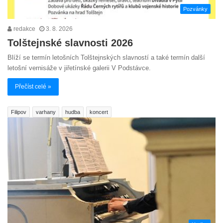
Pozvánky
redakce
3. 8. 2026
Tolštejnské slavnosti 2026
Blíží se termín letošních Tolštejnských slavností a také termín další
letošní vernisáže v jiřetínské galerii V Podstávce.
Přečíst celé »
Filipov
varhany
hudba
koncert