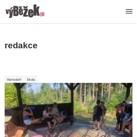
redakce
Varnsdorf
škola