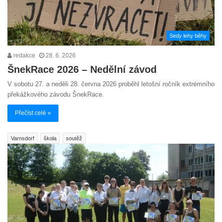
Sedy lehy běhy
redakce
28. 6. 2026
ŠnekRace 2026 – Nedělní závod
V sobotu 27. a neděli 28. června 2026 proběhl letošní ročník extrémního
překážkového závodu ŠnekRace.
Přečíst celé »
Varnsdorf
škola
soutěž