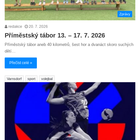
Zprávy
redakce
20. 7. 2026
Příměstský tábor 13. – 17. 7. 2026
Příměstský tábor aneb 40 kilometrů, šest hor a dvanáct skoro suchých
dětí…
Přečíst celé »
Varnsdorf
sport
volejbal