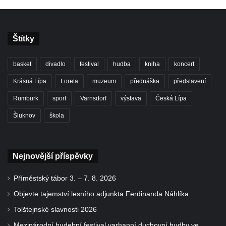
Štítky
basket
divadlo
festival
hudba
kniha
koncert
Krásná Lípa
Loreta
muzeum
přednáška
představení
Rumburk
sport
Varnsdorf
výstava
Česká Lípa
Šluknov
škola
Nejnovější příspěvky
Příměstský tábor 3. – 7. 8. 2026
Objevte tajemství lesního adjunkta Ferdinanda Náhlíka
Tolštejnské slavnosti 2026
Mezinárodní hudební festival varhanní duchovní hudby ve