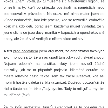
kokos. Známí volali, jak tu můžeme žít. Návštěvníci regionu se
omezili na ty, kteří po příjezdu postávali na náměstích nebo
pochodovali v průvodech. Na srazu mé alma mater jsem se
vůbec nedozvěděl, kdo kde pracuje, kdo se rozvedl či ovdověl a
kolik má kdo dětí, pořád jsem každému musel vykládat, že v
jedné ulici sice jsou davy maníků v kapucích a opendrekované
sbory, ale že už v té vedlejší o ničem nikdo ani neví.
A teď
před nedávnem
jsem argument, že organizátoři takových
akcí mohou za to, že u nás upadl turistický ruch, slyšel znovu.
Nejsem odborník na turistiku, nikdy jsem neviděl žádné
statistiky, jak se to případně projevilo. Nicméně courám po
městě relativně často, takže jsem tak začal uvažovat, kde asi
mohli ti hosté z daleka i z blízka zmizet. Dopředu upozorňuji, že
rád a často nosím triko „Tady bydlím. Tady to miluju!“ a myslím
to upřímně (fakt).
Že by kvůli nedostatku turistů zkrachoval za ty poslední dva