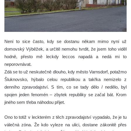
Není to sice často, kdy se dostanu někam mimo nyní už
domovský Výběžek, a určitě nemohu tvrdit, že jsem toho viděl
hodně, přesto mě leckdy leccos napadá a nedá mi to
neporovnávat.
Zdá se to už neskutečně dlouho, kdy město Varnsdorf, potažmo
Šluknovsko, hýbalo celou republikou a takřka nemizelo z
denního zpravodajství. S tím, co se tady dělo / nedělo, byl
spojen jeden fenomén – zbytek republiky se začal bát. Krom
jiného sem třeba náhodou přijet.
Ono to totiž v leckterém z těch zpravodajství vypadalo, že je tu
válečná zóna. Že kdo vyleze na ulici, dostane zákonitě přes