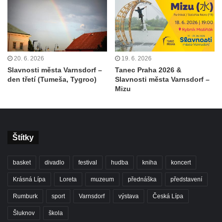
20. 6. 2026
19. 6. 2026
Slavnosti města Varnsdorf –
Tanec Praha 2026 &
den třetí (Tumeša, Tygroo)
Slavnosti města Varnsdorf –
Mizu
Štítky
basket
divadlo
festival
hudba
kniha
koncert
Krásná Lípa
Loreta
muzeum
přednáška
představení
Rumburk
sport
Varnsdorf
výstava
Česká Lípa
Šluknov
škola