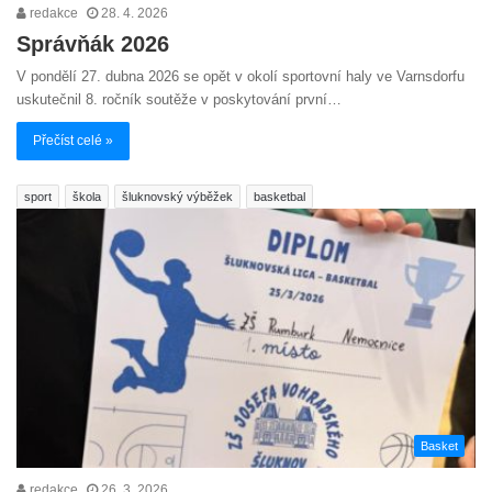
redakce
28. 4. 2026
Správňák 2026
V pondělí 27. dubna 2026 se opět v okolí sportovní haly ve Varnsdorfu
uskutečnil 8. ročník soutěže v poskytování první…
Přečíst celé »
sport
škola
šluknovský výběžek
basketbal
Basket
redakce
26. 3. 2026