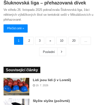
Šluknovská liga – přehazovaná dívek
Ve středu 26. listopadu 2025 pokračovala Šluknovská liga, žáci
některých výběžkových škol se tentokrát sešli v Mikulášovicích u
přehazované.
Přečíst celé »
1
2
3
»
10
20
...
Poslední
Související články
Lidi jsou lidi (i v Loretě)
19. 7. 2026
Slyšte slyšte (počtvrté)