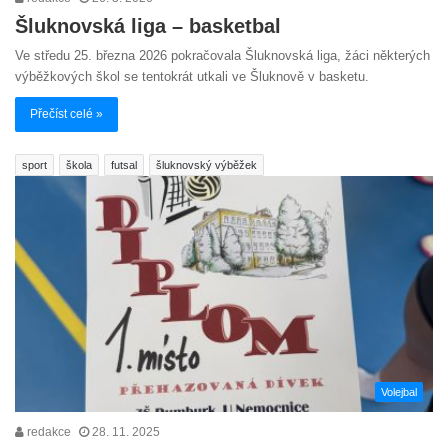
Šluknovská liga – basketbal
Ve středu 25. března 2026 pokračovala Šluknovská liga, žáci některých
výběžkových škol se tentokrát utkali ve Šluknově v basketu.
Přečíst celé »
sport
škola
futsal
šluknovský výběžek
Volejbal
redakce
28. 11. 2025