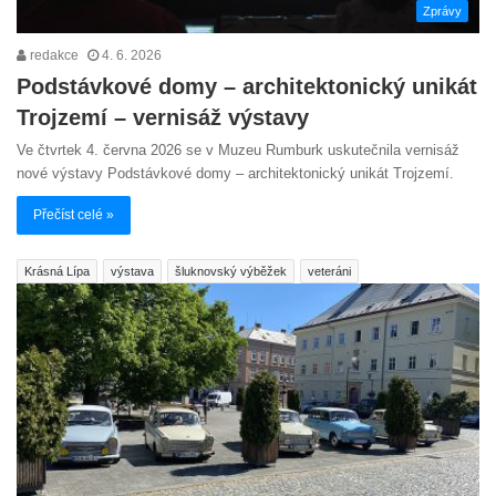
Zprávy
redakce
4. 6. 2026
Podstávkové domy – architektonický unikát
Trojzemí – vernisáž výstavy
Ve čtvrtek 4. června 2026 se v Muzeu Rumburk uskutečnila vernisáž
nové výstavy Podstávkové domy – architektonický unikát Trojzemí.
Přečíst celé »
Krásná Lípa
výstava
šluknovský výběžek
veteráni