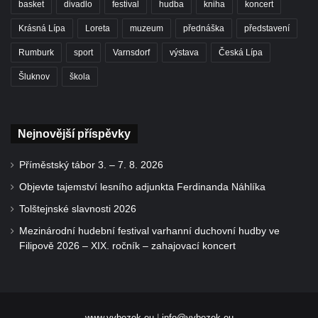
basket
divadlo
festival
hudba
kniha
koncert
Krásná Lípa
Loreta
muzeum
přednáška
představení
Rumburk
sport
Varnsdorf
výstava
Česká Lípa
Šluknov
škola
Nejnovější příspěvky
Příměstský tábor 3. – 7. 8. 2026
Objevte tajemství lesního adjunkta Ferdinanda Náhlíka
Tolštejnské slavnosti 2026
Mezinárodní hudební festival varhanní duchovní hudby ve
Filipově 2026 – XIX. ročník – zahajovací koncert
www.vybezek.eu
|
info@vybezek.eu