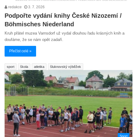
redakce
3. 7. 2026
Podpořte vydání knihy České Nizozemí /
Böhmisches Niederland
Kruh přátel muzea Varnsdorf už vydal dlouhou řadu krásných knih a
doufáme, že se nám opět zadaří.
Přečíst celé »
sport
škola
atletika
šluknovský výběžek
Sport