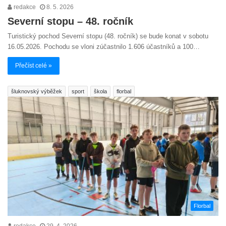
redakce
8. 5. 2026
Severní stopu – 48. ročník
Turistický pochod Severní stopu (48. ročník) se bude konat v sobotu
16.05.2026. Pochodu se vloni zúčastnilo 1.606 účastníků a 100…
Přečíst celé »
šluknovský výběžek
sport
škola
florbal
Florbal
redakce
29. 4. 2026