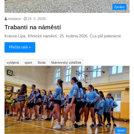
Zprávy
redakce
25. 5. 2026
Trabanti na náměstí
Krásná Lípa, Křinické náměstí, 25. května 2026. Cca půl jedenácté.
Přečíst celé »
vybíjená
sport
škola
šluknovský výběžek
Sport