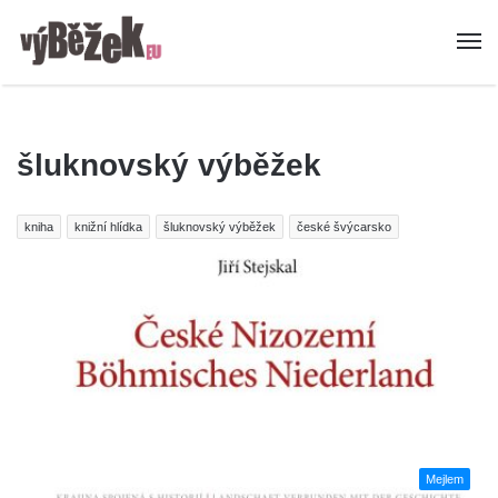
šluknovský výběžek
kniha
knižní hlídka
šluknovský výběžek
české švýcarsko
Mejlem