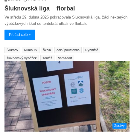
Šluknovská liga – florbal
Ve středu 29. dubna 2026 pokračovala Šluknovská liga, žáci některých
výběžkových škol se tentokrát utkali ve florbalu.
Přečíst celé »
Šluknov
Rumburk
škola
dolní poustevna
Rybniště
šluknovský výběžek
soutěž
Varnsdorf
Zprávy